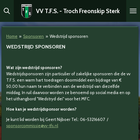
Ga
VV T.F.S. - Troch Freonskip Sterk
direct
naar
de
hoofdinhoud
Home
»
Sponsoren
»
Wedstrijd sponsoren
WEDSTRIJD SPONSOREN
Wat zijn wedstrijd sponsoren?
Wedstrijdsponsoren zijn particulier of zakelijke sponsoren die de vv
T.F.S. een warm hart toedragen doormiddel een bijdrage van €
50,00 hun naam te verbinden aan de wedstrijd van diezelfde
middag. In ruil daarvoor worden ze benoemd op social media en op
het uithangbord "Wedstryd dei" voor het MFC.
Hoe kan je wedstrijdsponsor worden?
Je kunt lid worden bij Geert Nijboer Tel.: 06-53216607 /
sponsorcommissie@vv-tfs.nl