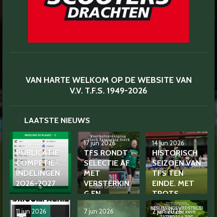
VAN HARTE WELKOM OP DE WEBSITE VAN
V.V. T.F.S. 1949-2026
LAATSTE NIEUWS
11 jul 2026
17 jun 2026
14 jun 2026
PUBLICATIE
TFS RONDT
HISTORISCH
COMPETIE-
SELECTIE AF
SEIZOEN VAN
INDELINGEN
MET
TFS TEN
2026-2027
VERSTERKIN
EINDE. MET
G EN
TROTS
VERTROUW
TERUGKIJKEN
11 jun 2026
7 jun 2026
2 jun 2026
D GEZICHT IN
EN VOL