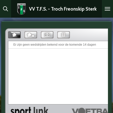
Ga
VV T.F.S. - Troch Freonskip Sterk
direct
naar
de
hoofdinhoud