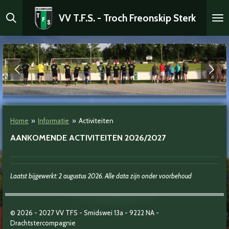
Ga
VV T.F.S. - Troch Freonskip Sterk
direct
naar
de
hoofdinhoud
Home
»
Informatie
»
Activiteiten
AANKOMENDE ACTIVITEITEN 2026/2027
Laatst bijgewerkt: 2 augustus 2026.
Alle data zijn onder voorbehoud
© 2026 - 2027
VV TFS - Smidswei 13a -
9222 NA -
Drachtstercompagnie