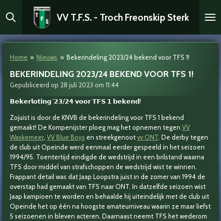
Ga
VV T.F.S. - Troch Freonskip Sterk
direct
naar
de
hoofdinhoud
Home
»
Nieuws
»
Bekerindeling 2023/24 bekend voor TFS 1!
BEKERINDELING 2023/24 BEKEND VOOR TFS 1!
Gepubliceerd op 28 juli 2023 om 11:44
𝗕𝗲𝗸𝗲𝗿𝗹𝗼𝘁𝗶𝗻𝗴 '𝟮𝟯/𝟮𝟰 𝘃𝗼𝗼𝗿 𝗧𝗙𝗦 𝟭 𝗯𝗲𝗸𝗲𝗻𝗱!
Zojuist is door de KNVB de bekerindeling voor TFS 1 bekend
gemaakt! De Kompenijster ploeg mag het opnemen tegen
VV
Waskemeer
,
VV Blue Boys
en streekgenoot
vv ONT
. De derby tegen
de club uit Opeinde werd eenmaal eerder gespeeld in het seizoen
1994/95. Toentertijd eindigde de wedstrijd in een brilstand waarna
TFS door middel van strafschoppen de wedstrijd wist te winnen.
Frappant detail was dat Jaap Loopstra
juist in de zomer van 1994 de
overstap had gemaakt van TFS naar ONT. In datzelfde seizoen wist
Jaap kampioen te worden en behaalde hij uiteindelijk met de club uit
Opeinde het op één na hoogste amateurniveau waarin ze maar liefst
5 seizoenen in bleven acteren. Daarnaast neemt TFS het wederom