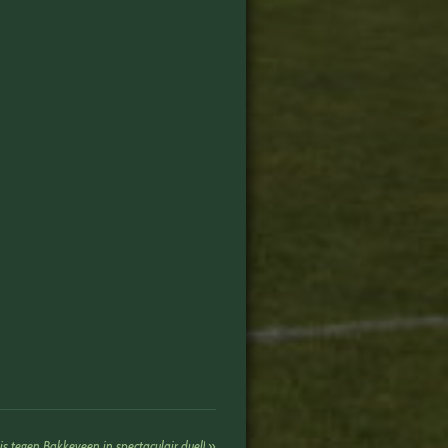
s tegen Bakkeveen in spectaculair duel!
»