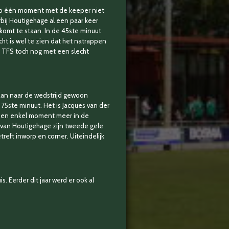
 op één moment met de keeper niet
bij Houtigehage al een paar keer
komt te staan. In de 45ste minuut
cht is wel te zien dat het natrappen
t TFS toch nog met een slecht
aan naar de wedstrijd gewoon
 75ste minuut. Het is Jacques van der
 geen enkel moment meer in de
r van Houtigehage zijn tweede gele
reft inworp en corner. Uiteindelijk
 Eerder dit jaar werd er ook al