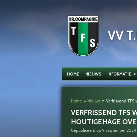
Ga
direct
naar
de
VV T.
hoofdinhoud
HOME
NIEUWS
INFORMATIE
Home
»
Nieuws
»
Verfrissend TFS 
VERFRISSEND TFS 
HOUTIGEHAGE OVE
Gepubliceerd op 9 september 2024