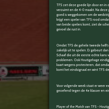
TFS zet deze goede lijn door en in
verzuimt en de 4-0 maakt. Na deze g
goed is weggekomen om de wedstrijd 
krijgt een speler van TFS rood omdat
van beide spelers komt, ziet de sch
gevoel de rust in.
Omdat TFS de gehele tweede helft m
zakelijk uit te spelen. Er gebeurt da
Schaaf die uit de eerste echte kan
problemen. Ook Houtigehage eindigt 
kaart wegens protesteren, dat omdat 
komt het eindsignaal en wint TFS d
Voor volgende week staat er weer ee
geoefend tegen de 4e klasser en eind
Player of the Match van TFS - Houti