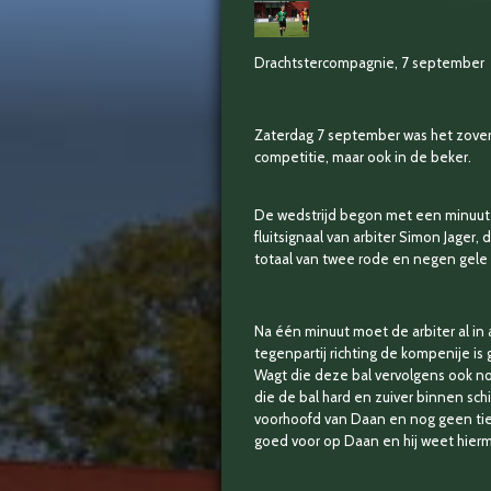
Drachtstercompagnie, 7 september
Zaterdag 7 september was het zover,
competitie, maar ook in de beker.
De wedstrijd begon met een minuut st
fluitsignaal van arbiter Simon Jage
totaal van twee rode en negen gele 
Na één minuut moet de arbiter al in
tegenpartij richting de kompenije 
Wagt die deze bal vervolgens ook no
die de bal hard en zuiver binnen schi
voorhoofd van Daan en nog geen tie
goed voor op Daan en hij weet hierm