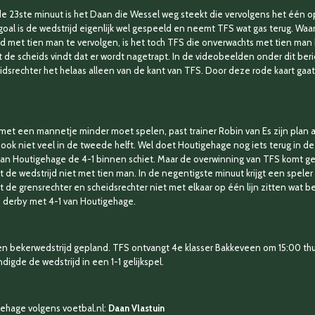
 de 23ste minuut is het Daan die Wessel weg steekt die vervolgens het één
oal is de wedstrijd eigenlijk wel gespeeld en neemt TFS wat gas terug. Waar
met tien man te vervolgen, is het toch TFS die onverwachts met tien man 
 de scheids vindt dat er wordt nagetrapt. In de videobeelden onder dit beri
eidsrechter het helaas alleen van de kant van TFS. Door deze rode kaart gaa
et een mannetje minder moet spelen, past trainer Robin van Es zijn plan 
n ook niet veel in de tweede helft. Wel doet Houtigehage nog iets terug in de
s van Houtigehage de 4-1 binnen schiet. Maar de overwinning van TFS komt
de wedstrijd niet met tien man. In de negentigste minuut krijgt een spele
de grensrechter en scheidsrechter niet met elkaar op één lijn zitten wat bet
e derby met 4-1 van Houtigehage.
n bekerwedstrijd gepland. TFS ontvangt 4e klasser Bakkeveen om 15:00 thuis.
igde de wedstrijd in een 1-1 gelijkspel.
gehage volgens voetbal.nl:
Daan Vlastuin