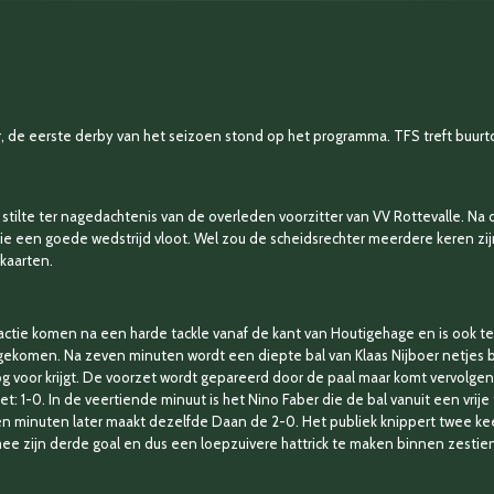
 de eerste derby van het seizoen stond op het programma. TFS treft buurt
ilte ter nagedachtenis van de overleden voorzitter van VV Rottevalle. Na de
r, die een goede wedstrijd vloot. Wel zou de scheidsrechter meerdere keren 
kaarten.
 actie komen na een harde tackle vanaf de kant van Houtigehage en is ook te
is gekomen. Na zeven minuten wordt een diepte bal van Klaas Nijboer netje
g voor krijgt. De voorzet wordt gepareerd door de paal maar komt vervolge
et: 1-0. In de veertiende minuut is het Nino Faber die de bal vanuit een vrij
n minuten later maakt dezelfde Daan de 2-0. Het publiek knippert twee ke
ee zijn derde goal en dus een loepzuivere hattrick te maken binnen zestie