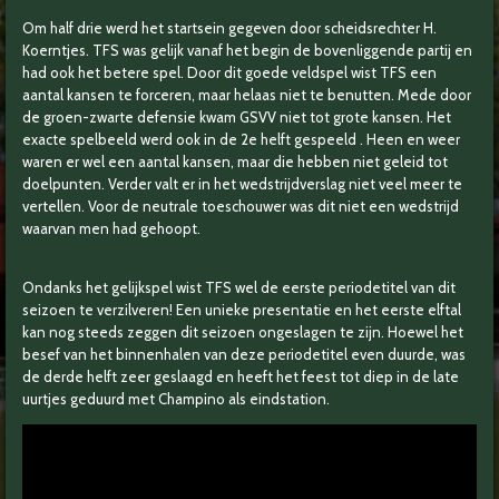
Om half drie werd het startsein gegeven door scheidsrechter H.
Koerntjes. TFS was gelijk vanaf het begin de bovenliggende partij en
had ook het betere spel. Door dit goede veldspel wist TFS een
aantal kansen te forceren, maar helaas niet te benutten. Mede door
de groen-zwarte defensie kwam GSVV niet tot grote kansen. Het
exacte spelbeeld werd ook in de 2e helft gespeeld . Heen en weer
waren er wel een aantal kansen, maar die hebben niet geleid tot
doelpunten. Verder valt er in het wedstrijdverslag niet veel meer te
vertellen. Voor de neutrale toeschouwer was dit niet een wedstrijd
waarvan men had gehoopt.
Ondanks het gelijkspel wist TFS wel de eerste periodetitel van dit
seizoen te verzilveren! Een unieke presentatie en het eerste elftal
kan nog steeds zeggen dit seizoen ongeslagen te zijn. Hoewel het
besef van het binnenhalen van deze periodetitel even duurde, was
de derde helft zeer geslaagd en heeft het feest tot diep in de late
uurtjes geduurd met Champino als eindstation.