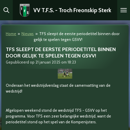
Ga
VV T.F.S. - Troch Freonskip Sterk
direct
naar
de
hoofdinhoud
Home
»
Nieuws
»
TFS sleept de eerste periodetitel binnen door
gelijk te spelen tegen GSVV!
TFS SLEEPT DE EERSTE PERIODETITEL BINNEN
DOOR GELIJK TE SPELEN TEGEN GSVV!
Gepubliceerd op 21 januari 2025 om 18:23
Onderaan het wedstrijdverslag staat de samenvatting van de
wedstrijd!
Afgelopen weekend stond de wedstrijd TFS - GSVV op het
programma. Voor TFS een zeer belangrijke wedstrijd, want de
periodetitel stond op het spel van de Kompenijsters.