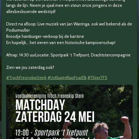
langs de lijn. Neem je sjaal mee en steun onze jongens in deze
allesbeslissende wedstrijd!
Direct na afloop:
Live muziek van Jan Warringa, ook wel bekend als de
Podiumvuller
Broodje hamburger-verkoop bij de kantine
En hopelijk... het vieren van een historische kampioenschap!
Aftrap: 14:30 uur
Locatie: Sportpark ’t Trefpunt, Drachtstercompagnie
Zien we jou zaterdag ook?
#TrochFreonskipSterk
#UsKlupInKlupFoarElk
#75jierTFS