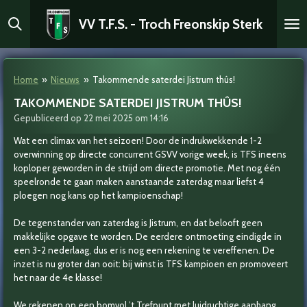
Ga
VV T.F.S. - Troch Freonskip Sterk
direct
naar
de
hoofdinhoud
Home
»
Nieuws
»
Takommende saterdei Jistrum thûs!
TAKOMMENDE SATERDEI JISTRUM THÛS!
Gepubliceerd op 22 mei 2025 om 14:16
Wat een climax van het seizoen! Door de indrukwekkende 1-2
overwinning op directe concurrent GSVV vorige week, is TFS ineens
koploper geworden in de
strijd om directe promotie. Met nog één
speelronde te gaan maken aanstaande zaterdag maar liefst 4
ploegen nog kans op het kampioenschap!
De tegenstander van zaterdag is Jistrum, en dat belooft geen
makkelijke opgave te worden. De eerdere ontmoeting eindigde in
een 3-2 nederlaag, dus er is nog een rekening te vereffenen. De
inzet is nu groter dan ooit: bij winst is TFS kampioen en promoveert
het naar de 4e klasse!
We rekenen op een bomvol ’t Trefpunt met luidruchtige aanhang