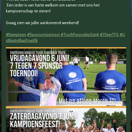
Een ieder is van harte welkom om samen met ons het
kampioenschap te vieren!
Graag zien we jullie aankomend weekend!
#Kampioen
#Sponsortoernooi
#TrochFreonskipSterk
#75jierTFS
#U
sKlupInKlupFoarElk