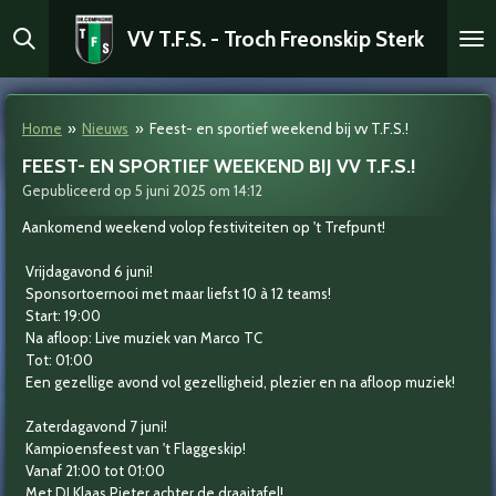
Ga
VV T.F.S. - Troch Freonskip Sterk
direct
naar
de
hoofdinhoud
Home
»
Nieuws
»
Feest- en sportief weekend bij vv T.F.S.!
FEEST- EN SPORTIEF WEEKEND BIJ VV T.F.S.!
Gepubliceerd op 5 juni 2025 om 14:12
Aankomend weekend volop festiviteiten op 't Trefpunt!
Vrijdagavond 6 juni!
Sponsortoernooi met maar liefst 10 à 12 teams!
Start: 19:00
Na afloop: Live muziek van Marco TC
Tot: 01:00
Een gezellige avond vol gezelligheid, plezier en na afloop muziek!
Zaterdagavond 7 juni!
Kampioensfeest van 't Flaggeskip!
Vanaf 21:00 tot 01:00
Met DJ Klaas Pieter achter de draaitafel!