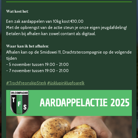
𝐖𝐚𝐭 𝐤𝐨𝐬𝐭 𝐡𝐞𝐭:
Een zak aardappelen van 10kg kost €10,00
Met de opbrengst van de actie steun je onze eigen jeugdafdeling!
Betalen bij afhalen kan zowel contant als digitaal.
𝐖𝐚𝐚𝐫 𝐤𝐚𝐧 𝐢𝐤 𝐡𝐞𝐭 𝐚𝐟𝐡𝐚𝐥𝐞𝐧:
Afhalen kan op de Smidswei 11, Drachtstercompagnie op de volgende
tijden
- 5 november tussen 19.00 - 21:00
- 7 november tussen 19:00 - 21:00
#TrochFreonskipSterk
#úsklupinklupfoarelk