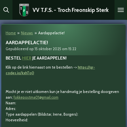
Ga
VV T.F.S. - Troch Freonskip Sterk
direct
naar
de
hoofdinhoud
Home
»
Nieuws
»
Aardappelactie!
AARDAPPELACTIE!
Gepubliceerd op 15 oktober 2025 om 15:22
BESTEL
HIER
JE AARDAPPELEN!
Klik op de link hiernaast om te bestellen ->
https://qr-
codes.io/kxhTo0
Mocht je er niet uitkomen kun je handmatig je bestelling doorgeven
aan;
fokkepostma01@gmail.com
Naam:
Adres:
Type aardappelen (Bildstar, Irene, Borgers):
Hoeveelheid: