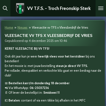
Ga
VV T.F.S. - Troch Freonskip Sterk
direct
naar
de
hoofdinhoud
Home
»
Nieuws
»
Vleesactie vv TFS x Vleesbedrijf de Vries
VLEESACTIE VV TFS X VLEESBEDRIJF DE VRIES
Gepubliceerd op 4 december 2025 om 10:46
KERST VLEESACTIE BIJ VV TFS!
Ook dit jaar kun je weer
heerlijk vlees voor het kerstdiner
bij ons
bestellen!
En het mooie is: met jouw bestelling
steun je direct VV TFS.
Per rollade, vleespakket en verkochte kilo gaat er een bedrag naar de
club!
📅
Bestellen kan t/m donderdag 18 december
📲 Via WhatsApp:
06-25037236
📄 Of lever de bestellijst in:
Smidswei 11
💶
Betalen
: contant of via een tikkie bij afhalen in het MFC