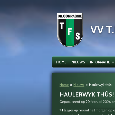
Ga
direct
naar
de
VV T.
hoofdinhoud
HOME
NIEUWS
INFORMATIE
Home
»
Nieuws
»
Haulerwyk thûs!
HAULERWYK THÛS!
Gepubliceerd op 20 februari 2026 o
't Flaggeskip neemt het morgen op e