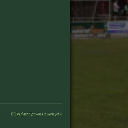
TFS verliest nipt van Haulerwijk!
»