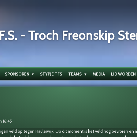
F.S. - Troch Freonskip Ste
SPONSOREN
STYPJE TFS
TEAMS
MEDIA
LID WORDEN
m 16:45
igen veld op tegen Haulerwijk. Op dit moment is het veld nog bevroren en 