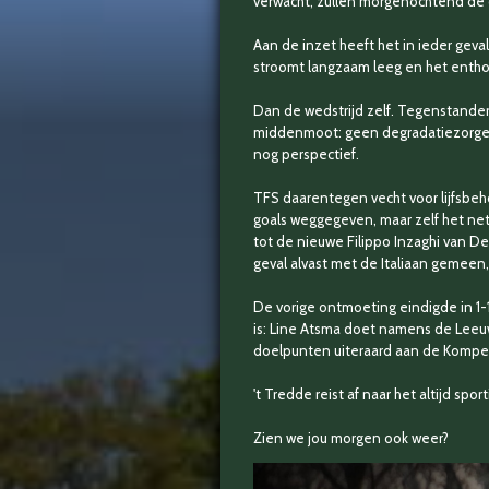
verwacht, zullen morgenochtend de 
Aan de inzet heeft het in ieder gev
stroomt langzaam leeg en het enthousi
Dan de wedstrijd zelf. Tegenstander 
middenmoot: geen degradatiezorgen
nog perspectief.
TFS daarentegen vecht voor lijfsbehou
goals weggegeven, maar zelf het net 
tot de nieuwe Filippo Inzaghi van D
geval alvast met de Italiaan gemeen
De vorige ontmoeting eindigde in 1-1
is: Line Atsma doet namens de Leeuw
doelpunten uiteraard aan de Kompeni
't Tredde reist af naar het altijd s
Zien we jou morgen ook weer?