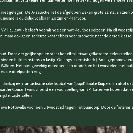
consuls het veld keuren en dan weten we het zeker: mogen we na weken van 
al niet gelegen. De A-selectie liet de afgelopen weken grote aantallen zien
asme is duidelijk voelbaar. Ze zijn er klaar voor.
VV Haulerwijk beleeft vooralsnog een wat kleurloos seizoen. Na elf wedstrijd
, maar ook geen serieuze kanshebber voor promotie naar de derde klasse.
d. Door vier gelijke spelen staat het elftal ietwat geflatteerd, teleurstell
vinden blijkt minstens zo lastig. Onlangs is rechtsback J. Booi gepromoveerd 
e Wâlden. Het niet geweldig meedoen aan rondo’s en het worstelen met balle
, nu de doelpunten nog.
, dankzij een fantastische rake kopbal van “pupil” Bauke Kuipers. En alsof 
arder Courant vanochtend een voorspelling van 2-1. Laten we hopen dat ze ge
jster zijde vallen.
portieve Rottevalle voor een uitwedstrijd tegen het buurdorp. Door de fietsre