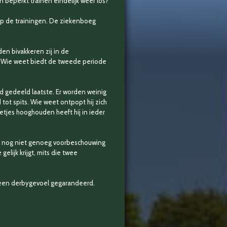
beperkt trainen eindelijk weer los?
 op de trainingen. De ziekenboeg
en bivakkeren zij in de
 Wie weet biedt de tweede periode
end gedeeld laatste. Er worden weinig
tot spits. Wie weet ontpopt hij zich
tjes hooghouden heeft hij in ieder
dat nog niet genoeg voorbeschouwing
lijk krijgt, mits die twee
is een derbygevoel gegarandeerd.