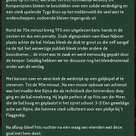
Kompenijsters bleken te beschikken over een solide verdediging en
een sterk spelende Tygo Bron op het middenveld die veel wist te
onderscheppen, zodoende bleven tegengoals uit.
Rond de 70e minuut kreeg TFS een uitgelezen kans: hands in de
zestien en dus een penalty. Zoals afgesproken nam Klaas Nijboer
plaats achter de bal. Helaas bleek de druk te groot zo die zelf aangaf
na de tijd, het aanwezige publiek bleek onder andere de
boosdoener...: de inzet was te zwak en werd eenvoudig gepakt door
de keeper. Gelukkig hebben we ter discussie nog het bleedmateriaal
onder aan dit verslag.
Met kansen over en weer leek de wedstrijd op een gelijkspel af te
stevenen. Tot de 90e minuut…Na een mooie opbouw van achteruit
was het invaller Arie Bijma die als rechtsback slim binnendoor diep
ging en de bal meekreeg. Hij legde perfect af op Frits van der Meer,
die de bal hoog en geplaatst in het zijnet schoot: 3-2! Een geweldige
actie van Bijma, die hiermee sterk solliciteert voor een plekje bij 't
Flaggeskip.
Na afloop bleef Frits nuchter na een vraag van vrienden wat deze
goal met hem doet.: