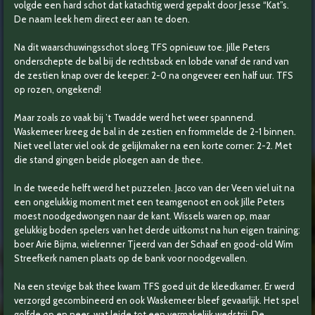
volgde een hard schot dat katachtig werd gepakt door Jesse “Kat”s.
De naam leek hem direct eer aan te doen.
Na dit waarschuwingsschot sloeg TFS opnieuw toe. Jille Peters
onderschepte de bal bij de rechtsback en lobde vanaf de rand van
de zestien knap over de keeper: 2-0 na ongeveer een half uur. TFS
op rozen, ongekend!
Maar zoals zo vaak bij ’t Twadde werd het weer spannend.
Waskemeer kreeg de bal in de zestien en frommelde de 2-1 binnen.
Niet veel later viel ook de gelijkmaker na een korte corner: 2-2. Met
die stand gingen beide ploegen aan de thee.
In de tweede helft werd het puzzelen. Jacco van der Veen viel uit na
een ongelukkig moment met een teamgenoot en ook Jille Peters
moest noodgedwongen naar de kant. Wissels waren op, maar
gelukkig boden spelers van het derde uitkomst na hun eigen training:
boer Arie Bijma, wielrenner Tjeerd van der Schaaf en good-old Wim
Streefkerk namen plaats op de bank voor noodgevallen.
Na een stevige bak thee kwam TFS goed uit de kleedkamer. Er werd
verzorgd gecombineerd en ook Waskemeer bleef gevaarlijk. Het spel
golfde op en neer, wat leide tot een vermakelijk wedstrij. De