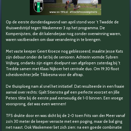
Op de eerste donderdagavond van april stond voor ’t Twadde de
thuiswedstrijd tegen Waskemeer 3 op het programma. De
Kompenijsters, die dit kalenderjaar nog zonder overwinning waren,
waren vastberaden om daar verandering in te brengen.
Met vaste keeper Geert Kroeze nog geblesseerd, maakte Jesse Kats
zijn debuut onder de lat bij de senioren. Achterin vormde Sybren
Vrijburg, ondanks zijn eigen doelpunt van afgelopen zaterdag bij 't
Tredde samen met Klaas Nijboer het centrale duo. Om 19:30 floot
scheidsrechter Jelle Tibbesma voor de aftrap.
De thuisploeg nam al snel het initiatief. Dat resulteerde in een fraaie
aanval over rechts: Gjalt Stienstra gaf een perfecte voorzet en Jille
Peters tikte bij de eerste paal eenvoudig de 1-0 binnen. Een vroege
voorsprong, dat was even wennen!
TFS drukte door en was dicht bij de 2-0 toen Frits van der Meer vanaf
zo’n 30 meter de keeper verraste met een poging, maar de bal ging
net naast. Ook Waskemeer liet zich zien: na een goede combinatie