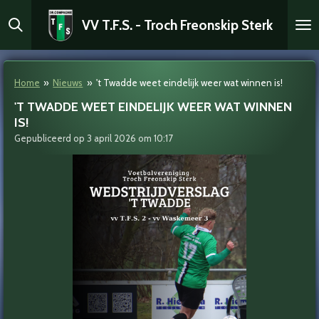
Ga
VV T.F.S. - Troch Freonskip Sterk
direct
naar
de
hoofdinhoud
Home
»
Nieuws
»
't Twadde weet eindelijk weer wat winnen is!
'T TWADDE WEET EINDELIJK WEER WAT WINNEN
IS!
Gepubliceerd op 3 april 2026 om 10:17