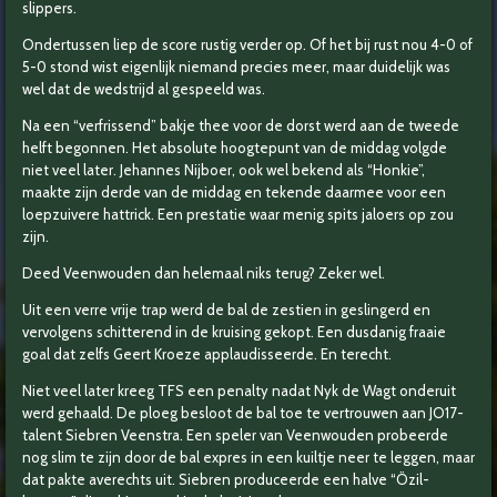
slippers.
Ondertussen liep de score rustig verder op. Of het bij rust nou 4-0 of
5-0 stond wist eigenlijk niemand precies meer, maar duidelijk was
wel dat de wedstrijd al gespeeld was.
Na een “verfrissend” bakje thee voor de dorst werd aan de tweede
helft begonnen. Het absolute hoogtepunt van de middag volgde
niet veel later. Jehannes Nijboer, ook wel bekend als “Honkie”,
maakte zijn derde van de middag en tekende daarmee voor een
loepzuivere hattrick. Een prestatie waar menig spits jaloers op zou
zijn.
Deed Veenwouden dan helemaal niks terug? Zeker wel.
Uit een verre vrije trap werd de bal de zestien in geslingerd en
vervolgens schitterend in de kruising gekopt. Een dusdanig fraaie
goal dat zelfs Geert Kroeze applaudisseerde. En terecht.
Niet veel later kreeg TFS een penalty nadat Nyk de Wagt onderuit
werd gehaald. De ploeg besloot de bal toe te vertrouwen aan JO17-
talent Siebren Veenstra. Een speler van Veenwouden probeerde
nog slim te zijn door de bal expres in een kuiltje neer te leggen, maar
dat pakte averechts uit. Siebren produceerde een halve “Özil-