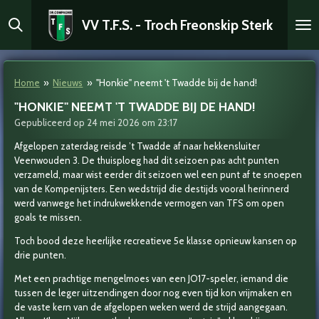
Ga
VV T.F.S. - Troch Freonskip Sterk
direct
naar
de
hoofdinhoud
Home
»
Nieuws
»
"Honkie" neemt 't Twadde bij de hand!
"HONKIE" NEEMT 'T TWADDE BIJ DE HAND!
Gepubliceerd op 24 mei 2026 om 23:17
Afgelopen zaterdag reisde ’t Twadde af naar hekkensluiter
Veenwouden 3. De thuisploeg had dit seizoen pas acht punten
verzameld, maar wist eerder dit seizoen wel een punt af te snoepen
van de Kompenijsters. Een wedstrijd die destijds vooral herinnerd
werd vanwege het indrukwekkende vermogen van TFS om open
goals te missen.
Toch bood deze heerlijke recreatieve 5e klasse opnieuw kansen op
drie punten.
Met een prachtige mengelmoes van een JO17-speler, iemand die
tussen de leger uitzendingen door nog even tijd kon vrijmaken en
de vaste kern van de afgelopen weken werd de strijd aangegaan.