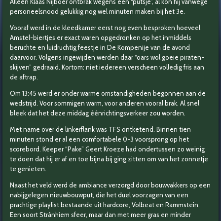
Alleen Klaas Nijboer ontbrak wegens een “putsje”, al kon hij vanwege
personeelsnood gelukkig nog wel minuten maken bij het 3e.
Vooraf werd in de kleedkamer eerst nog even besproken hoeveel
Amstel-biertjes er exact waren opgedronken op het inmiddels
beruchte en luidruchtig feestje in De Kompenije van de avond
daarvoor. Volgens ingewijden werden daar “oars wol goeie piraten-
skijven” gedraaid. Kortom: niet iedereen verscheen volledig fris aan
de aftrap.
Om 13:45 werd er onder warme omstandigheden begonnen aan de
wedstrijd. Voor sommigen warm, voor anderen vooral brak. Al snel
bleek dat het deze middag éénrichtingsverkeer zou worden.
Met name over de linkerflank was TFS ontketend. Binnen tien
minuten stond er al een comfortabele 0-3 voorsprong op het
scorebord. Keeper “Pake” Geert Kroeze had ondertussen zo weinig
te doen dat hij er af en toe bijna bij ging zitten om van het zonnetje
te genieten.
Naast het veld werd de ambiance verzorgd door bouwvakkers op een
nabijgelegen nieuwbouwput, die het duel voorzagen van een
prachtige playlist bestaande uit hardcore, Volbeat en Rammstein.
Een soort Strânhiem sfeer, maar dan met meer gras en minder