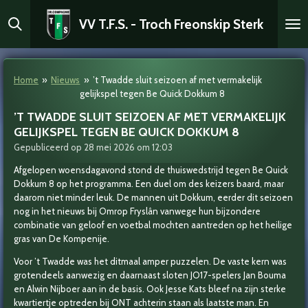
Ga
VV T.F.S. - Troch Freonskip Sterk
direct
naar
de
hoofdinhoud
Home
»
Nieuws
»
’t Twadde sluit seizoen af met vermakelijk
gelijkspel tegen Be Quick Dokkum 8
’T TWADDE SLUIT SEIZOEN AF MET VERMAKELIJK
GELIJKSPEL TEGEN BE QUICK DOKKUM 8
Gepubliceerd op 28 mei 2026 om 12:03
Afgelopen woensdagavond stond de thuiswedstrijd tegen Be Quick
Dokkum 8 op het programma. Een duel om des keizers baard, maar
daarom niet minder leuk. De mannen uit Dokkum, eerder dit seizoen
nog in het nieuws bij Omrop Fryslân vanwege hun bijzondere
combinatie van geloof en voetbal mochten aantreden op het heilige
gras van De Kompenije.
Voor ’t Twadde was het ditmaal amper puzzelen. De vaste kern was
grotendeels aanwezig en daarnaast sloten JO17-spelers Jan Bouma
en Alwin Nijboer aan in de basis. Ook Jesse Kats bleef na zijn sterke
kwartiertje optreden bij ONT achterin staan als laatste man. En