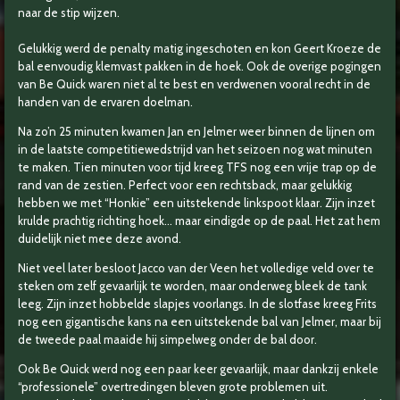
naar de stip wijzen.
Gelukkig werd de penalty matig ingeschoten en kon Geert Kroeze de
bal eenvoudig klemvast pakken in de hoek. Ook de overige pogingen
van Be Quick waren niet al te best en verdwenen vooral recht in de
handen van de ervaren doelman.
Na zo’n 25 minuten kwamen Jan en Jelmer weer binnen de lijnen om
in de laatste competitiewedstrijd van het seizoen nog wat minuten
te maken. Tien minuten voor tijd kreeg TFS nog een vrije trap op de
rand van de zestien. Perfect voor een rechtsback, maar gelukkig
hebben we met “Honkie” een uitstekende linkspoot klaar. Zijn inzet
krulde prachtig richting hoek… maar eindigde op de paal.
Het zat hem
duidelijk niet mee deze avond.
Niet veel later besloot Jacco van der Veen het volledige veld over te
steken om zelf gevaarlijk te worden, maar onderweg bleek de tank
leeg. Zijn inzet hobbelde slapjes voorlangs. In de slotfase kreeg Frits
nog een gigantische kans na een uitstekende bal van Jelmer, maar bij
de tweede paal maaide hij simpelweg onder de bal door.
Ook Be Quick werd nog een paar keer gevaarlijk, maar dankzij enkele
“professionele” overtredingen bleven grote problemen uit.