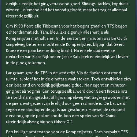
eerlijk is eerlijk: het ging verrassend goed. Slidings, tackles, kopduels
winnen… niemand had het vooraf geloofd, maar het zag er allemaal
uiterst degelijk uit.
Om 19:30 floot Jelle Tibbesma voor het beginsignaal en
TFS begon
echter dramatisch. Tam, bleu, laks eigenlijk alles wat je als
Kompenijster niet wilt zien. In de eerste tien minuten was Be Quick
simpelweg beter en mochten de Kompenijsters blij zijn dat Geert
Kroeze een paar keer redding bracht. Na enkele ouderwetse
oerkreten van Klaas Nijboer en Jesse Kats leek er eindelijk wat leven
in de ploeg te komen.
Langzaam groeide TFS in de wedstrijd. Via de flanken ontstond
ruimte, al bleef het in de eindfase vaak steken. Toch ontwikkelde zich
een boeiend en redelijk gelijkwaardig duel.
Na negentien minuten
ging het alsnog mis. Een terugspeelbal werd door Geert Kroeze iets
te nonchalant ingeschat of hij is simpelweg wat trager geworden met
de jaren, wat gezien zijn leeftijd ook geen schande is. De bal werd
tegen een doorlopende spits aangeschoten. Hoewel de rebound
eerst nog op de paal belandde, kon een speler van Be Quick
uiteindelijk alsnog binnen tikken: 0-1.
Een knullige achterstand voor de Kompenijsters.
Toch herpakte TFS