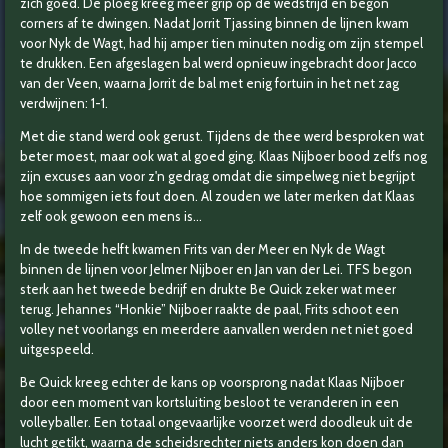
zich goed. De ploeg kreeg meer grip op de wedstrijd en begon
corners af te dwingen. Nadat Jorrit Tjassing binnen de lijnen kwam
voor Nyk de Wagt, had hij amper tien minuten nodig om zijn stempel
te drukken. Een afgeslagen bal werd opnieuw ingebracht door Jacco
van der Veen, waarna Jorrit de bal met enig fortuin in het net zag
verdwijnen: 1-1.
Met die stand werd ook gerust.
Tijdens de thee werd besproken wat
beter moest, maar ook wat al goed ging. Klaas Nijboer bood zelfs nog
zijn excuses aan voor z'n gedrag omdat die simpelweg niet begrijpt
hoe sommigen iets fout doen. Al zouden we later merken dat Klaas
zelf ook gewoon een mens is…
In de tweede helft kwamen Frits van der Meer en Nyk de Wagt
binnen de lijnen voor Jelmer Nijboer en Jan van der Lei. TFS begon
sterk aan het tweede bedrijf en drukte Be Quick zeker wat meer
terug. Jehannes “Honkie” Nijboer raakte de paal, Frits schoot een
volley net voorlangs en meerdere aanvallen werden net niet goed
uitgespeeld.
Be Quick kreeg echter de kans op voorsprong nadat Klaas Nijboer
door een moment van kortsluiting besloot te veranderen in een
volleyballer. Een totaal ongevaarlijke voorzet werd doodleuk uit de
lucht getikt, waarna de scheidsrechter niets anders kon doen dan