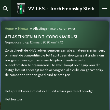
Ga
VV T.F.S. - Troch Freonskip Sterk
direct
naar
de
hoofdinhoud
Home
»
Nieuws
»
Aflastingen m.b.t. coronavirus!
AFLASTINGEN M.B.T. CORONAVIRUS!
Gepubliceerd op 12 maart 2020 om 19:12
Zojuist heeft de KNVB advies gegeven aan alle amateurverenigingen,
om naast de competitie die tot 1 april geen doorgang zal vinden, om
ook geen trainingen, oefe
nwedstrijden of andere grote
bijeenkomsten te organiseren. De KNVB hoopt op begrip voor dit
lastige besluit en vraagt medewerking van alle clubs om gezamenlijk
de competitie tot een goed eind te brengen.
Het spreekt voor zich dat vv TFS dit advies per direct opvolgt.
Het bestuur