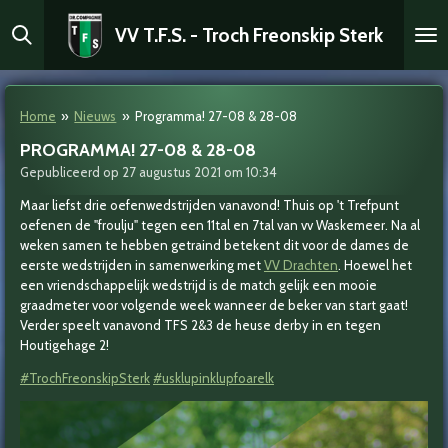
Ga
VV T.F.S. - Troch Freonskip Sterk
direct
naar
de
hoofdinhoud
Home
»
Nieuws
»
Programma! 27-08 & 28-08
PROGRAMMA! 27-08 & 28-08
Gepubliceerd op 27 augustus 2021 om 10:34
Maar liefst drie oefenwedstrijden vanavond! Thuis op 't Trefpunt
oefenen de "froulju" tegen een 11tal en 7tal van vv Waskemeer. Na al
weken samen te hebben getraind betekent dit voor de dames de
eerste wedstrijden in samenwerking met
VV Drachten
. Hoewel het
een vriendschappelijk wedstrijd is de match gelijk een mooie
graadmeter voor volgende week wanneer de beker van start gaat!
Verder speelt vanavond TFS 2&3 de heuse derby in en tegen
Houtigehage 2!
#TrochFreonskipSterk
#usklupinklupfoarelk