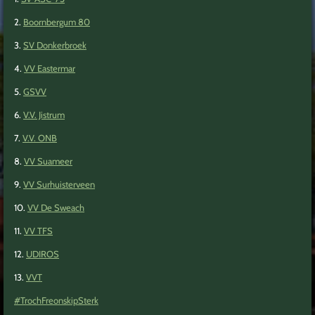
2.
Boornbergum 80
3.
SV Donkerbroek
4
.
VV Eastermar
5.
GSVV
6.
V.V. Jistrum
7.
V.V. ONB
8.
VV Suameer
9.
VV Surhuisterveen
10.
VV De Sweach
11.
VV TFS
12.
UDIROS
13.
VVT
#TrochFreonskipSterk