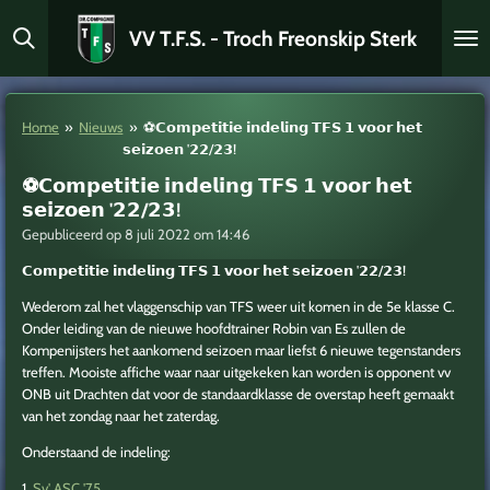
Ga
VV T.F.S. - Troch Freonskip Sterk
direct
naar
de
hoofdinhoud
Home
»
Nieuws
»
⚽𝗖𝗼𝗺𝗽𝗲𝘁𝗶𝘁𝗶𝗲 𝗶𝗻𝗱𝗲𝗹𝗶𝗻𝗴 𝗧𝗙𝗦 𝟭 𝘃𝗼𝗼𝗿 𝗵𝗲𝘁
𝘀𝗲𝗶𝘇𝗼𝗲𝗻 '𝟮𝟮/𝟮𝟯!
⚽𝗖𝗼𝗺𝗽𝗲𝘁𝗶𝘁𝗶𝗲 𝗶𝗻𝗱𝗲𝗹𝗶𝗻𝗴 𝗧𝗙𝗦 𝟭 𝘃𝗼𝗼𝗿 𝗵𝗲𝘁
𝘀𝗲𝗶𝘇𝗼𝗲𝗻 '𝟮𝟮/𝟮𝟯!
Gepubliceerd op 8 juli 2022 om 14:46
𝗖𝗼𝗺𝗽𝗲𝘁𝗶𝘁𝗶𝗲 𝗶𝗻𝗱𝗲𝗹𝗶𝗻𝗴 𝗧𝗙𝗦 𝟭 𝘃𝗼𝗼𝗿 𝗵𝗲𝘁 𝘀𝗲𝗶𝘇𝗼𝗲𝗻 '𝟮𝟮/𝟮𝟯!
Wederom zal het vlaggenschip van TFS weer uit komen in de 5e klasse C.
Onder leiding van de nieuwe hoofdtrainer Robin van Es zullen de
Kompenijsters het aankomend seizoen maar liefst 6 nieuwe tegenstanders
treffen. Mooiste affiche waar naar uitgekeken kan worden is opponent vv
ONB uit Drachten dat voor de standaardklasse de overstap heeft gemaakt
van het zondag naar het zaterdag.
Onderstaand de indeling:
1.
Sv' ASC '75