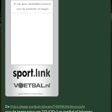
Zie
https://www.voetbal.nl/team/T481982461/overzicht
voor de teampagina van TFS JO10-1 op voetbal.nl (inloggen