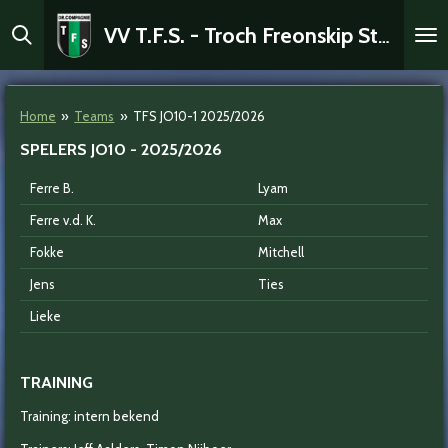
Ga
VV T.F.S. - Troch Freonskip Sterk
direct
naar
de
hoofdinhoud
Home
»
Teams
»
TFS JO10-1 2025/2026
SPELERS JO10 - 2025/2026
Ferre B.
Lyam
Ferre v.d. K.
Max
Fokke
Mitchell
Jens
Ties
Lieke
TRAINING
Training: intern bekend