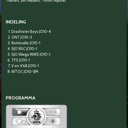
Trainers: Jeff Aalders, Timon Nijboer
INDELING
Drachtster Boys JO10-4
ONT JO10-3
Rottevalle JO10-1
SJO RSC JO10-1
SJO Warga WWS JO10-1
TFS JO10-1
V en V'68 JO10-1
WTOC JO10-1JM
PROGRAMMA