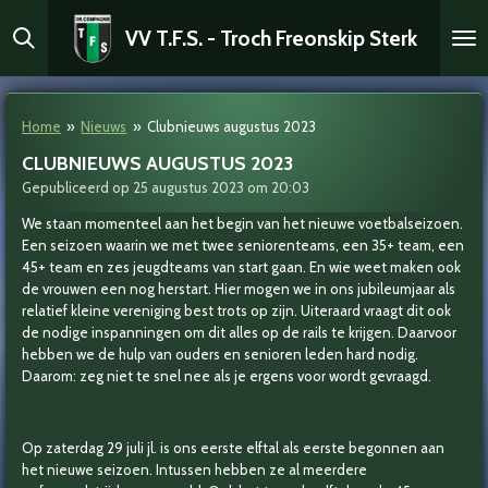
Ga
VV T.F.S. - Troch Freonskip Sterk
direct
naar
de
hoofdinhoud
Home
»
Nieuws
»
Clubnieuws augustus 2023
CLUBNIEUWS AUGUSTUS 2023
Gepubliceerd op 25 augustus 2023 om 20:03
We staan momenteel aan het begin van het nieuwe voetbalseizoen.
Een seizoen waarin we met twee seniorenteams, een 35+ team, een
45+ team en zes jeugdteams van start gaan. En wie weet maken ook
de vrouwen een nog herstart. Hier mogen we in ons jubileumjaar als
relatief kleine vereniging best trots op zijn. Uiteraard vraagt dit ook
de nodige inspanningen om dit alles op de rails te krijgen. Daarvoor
hebben we de hulp van ouders en senioren leden hard nodig.
Daarom: zeg niet te snel nee als je ergens voor wordt gevraagd.
Op zaterdag 29 juli jl. is ons eerste elftal als eerste begonnen aan
het nieuwe seizoen. Intussen hebben ze al meerdere