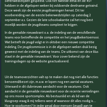
oefenwedstrijden gespeeld. Ook het tweede elftal en de 45+
hebben in de afgelopen weken bij voldoende deelname getraind.
Deze week zijn de eerste jeugdtrainingen hervat. Dit ter
voorbereiding van de eerste bekerwedstrijden op zaterdag 2
september a.s. Gezien de late schoolvakantie zal het nog best
moeilijk worden de jeugdteams compleet te krijgen.
In de gemailde nieuwskrant o.a. de indeling van de verschillende
teams voor betreffende de competitie en het jeugdbekertoernooi.
Wat betreft de jeugd volgt er in oktober een nieuwe competitie
indeling. De jeugdcommissie is in de afgelopen weken druk bezig
geweest met de indeling van de teams. De uitkomst van deze klus
staat in de gemailde nieuwskrant. Voor zover bekend zijn de
trainingsdagen op de website geactualiseerd.
Uit de teamoverzichten valt op te maken dat nog niet alle functies
benoemd/bezet zijn, m.a.w. er lopen nog een aantal vacatures.
Uiteraard in dit clubnieuws aandacht voor de vacatures. Ook
aandacht in de gemailde nieuwskrant voor de recente vernielingen
op ons mooie sportcomplex. Als bestuurslid en als lid van de
klusgroep vraag ik mij telkens weer af waarvoor dit alles nodig is....
Hoe te voorkomen? In ieder geval door mensen (jeugd) aan te