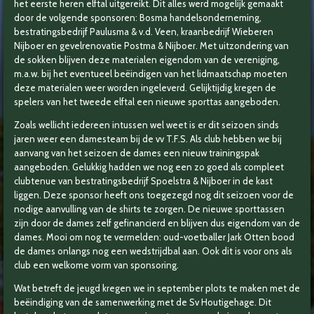
het eerste heren elftal uitgereikt. Dit alles werd mogelijk gemaakt
door de volgende sponsoren: Bosma handelsonderneming,
bestratingsbedrijf Paulusma & v.d. Veen, kraanbedrijf Wieberen
Nijboer en gevelrenovatie Postma & Nijboer. Met uitzondering van
de sokken blijven deze materialen eigendom van de vereniging,
m.a.w. bij het eventueel beëindigen van het lidmaatschap moeten
deze materialen weer worden ingeleverd. Gelijktijdig kregen de
spelers van het tweede elftal een nieuwe sporttas aangeboden.
Zoals wellicht iedereen intussen wel weet is er dit seizoen sinds
jaren weer een damesteam bij de vv T.F.S. Als club hebben we bij
aanvang van het seizoen de dames een nieuw trainingspak
aangeboden. Gelukkig hadden we nog een zo goed als compleet
clubtenue van bestratingsbedrijf Spoelstra & Nijboer in de kast
liggen. Deze sponsor heeft ons toegezegd nog dit seizoen voor de
nodige aanvulling van de shirts te zorgen. De nieuwe sporttassen
zijn door de dames zelf gefinancierd en blijven dus eigendom van de
dames. Mooi om nog te vermelden: oud-voetballer Jark Otten bood
de dames onlangs nog een wedstrijdbal aan. Ook dit is voor ons als
club een welkome vorm van sponsoring.
Wat betreft de jeugd kregen we in september plots te maken met de
beëindiging van de samenwerking met de Sv Houtigehage. Dit