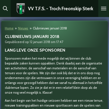
Ga
VV T.F.S. - Troch Freonskip Sterk
direct
naar
de
hoofdinhoud
Home
»
Nieuws
»
Clubnieuws januari 2018
CLUBNIEUWS JANUARI 2018
Gepubliceerd op 12 januari 2018 om 17:47
LANG LEVE ONZE SPONSOREN
Sponsoren maken het mede mogelijk dat wij binnen de club
bepaalde zaken kunnen oppakken. Denk daarbij aan de organisatie
van activiteiten, de aanschaf van materialen en de aanschaf van
tenues voor de spelers. We zijn dan ook blij dat er in ons dorp nog
ondernemers zijn die vertrouwen in onze vereniging hebben en er
onlangs voor gezorgd hebben dat we vanaf nu allemaal in hetzelfde
clubtenue lopen. Zo zie je dat er in een relatief klein dorp als de
onze nog veel mogelijk is. Klasse!
Aan het begin van het huidige seizoen hebben we een nieuw tenue,
nieuwe trainingspakken en nieuwe sporttassen aan de spelers van