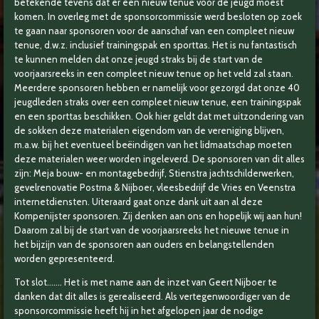
betekende tevens dat er een nieuw tenue voor de jeugd moest
komen. In overleg met de sponsorcommissie werd besloten op zoek
te gaan naar sponsoren voor de aanschaf van een compleet nieuw
tenue, d.w.z. inclusief trainingspak en sporttas. Het is nu fantastisch
te kunnen melden dat onze jeugd straks bij de start van de
voorjaarsreeks in een compleet nieuw tenue op het veld zal staan.
Meerdere sponsoren hebben er namelijk voor gezorgd dat onze 40
jeugdleden straks over een compleet nieuw tenue, een trainingspak
en een sporttas beschikken. Ook hier geldt dat met uitzondering van
de sokken deze materialen eigendom van de vereniging blijven,
m.a.w. bij het eventueel beëindigen van het lidmaatschap moeten
deze materialen weer worden ingeleverd. De sponsoren van dit alles
zijn: Meja bouw- en montagebedrijf, Stienstra jachtschilderwerken,
gevelrenovatie Postma & Nijboer, vleesbedrijf de Vries en Veenstra
internetdiensten. Uiteraard gaat onze dank uit aan al deze
Kompenijster sponsoren. Zij denken aan ons en hopelijk wij aan hun!
Daarom zal bij de start van de voorjaarsreeks het nieuwe tenue in
het bijzijn van de sponsoren aan ouders en belangstellenden
worden gepresenteerd.
Tot slot……. Het is met name aan de inzet van Geert Nijboer te
danken dat dit alles is gerealiseerd. Als vertegenwoordiger van de
sponsorcommissie heeft hij in het afgelopen jaar de nodige