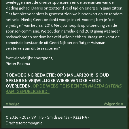
overleggen met de diverse sponsoren en de leverancier van de
kleding gehad. Daar is ontzettend veel tijd en energie in gaan zitten.
Dat het niet voor niets is geweest zien we binnenkort op en rondom
het veld. Hierbij Geert bedankt voor je inzet: voor mij ben je “de
vrijwilliger” van het jaar 2017. Met jou hoop ik op uitbreiding van de
sponsor-commissie. We zouden namelijk eind 2018 graag wat meer
reclameborden rondom het veld willen hebben. Vraag: wie komt de
commissie bestaande uit Geert Nijboer en Rutger Huisman
versterken om dit te realiseren?
Met vriendelijke sportgroet,
Pieter Postma
TOEVOEGING REDACTIE: OP 3 JANUARI 2018 IS OUD
SPELER EN VRIJWILLIGER WIEBE VAN DER HEIDE
OVERLEDEN.
OP DE WEBSITE IS EEN
TER NAGEDACHTENIS
AAN..
GEPUBLICEERD.
«
Vorige
Volgende
»
© 2026 - 2027
VV TFS - Smidswei 13a -
9222 NA -
Drachtstercompagnie