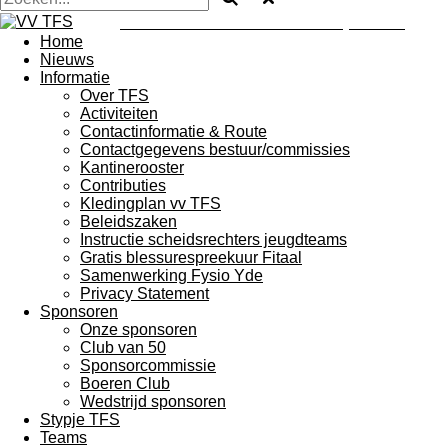
VV T.F.S. - Troch Freonskip Sterk
Home
Nieuws
Informatie
Over TFS
Activiteiten
Contactinformatie & Route
Contactgegevens bestuur/commissies
Kantinerooster
Contributies
Kledingplan vv TFS
Beleidszaken
Instructie scheidsrechters jeugdteams
Gratis blessurespreekuur Fitaal
Samenwerking Fysio Yde
Privacy Statement
Sponsoren
Onze sponsoren
Club van 50
Sponsorcommissie
Boeren Club
Wedstrijd sponsoren
Stypje TFS
Teams