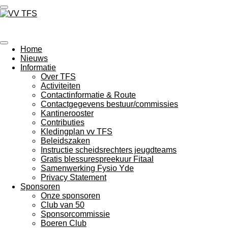
Ga
direct
VV T.F.S. - Troch Freonskip Sterk
naar
de
hoofdinhoud
Home
Nieuws
Informatie
Over TFS
Activiteiten
Contactinformatie & Route
Contactgegevens bestuur/commissies
Kantinerooster
Contributies
Kledingplan vv TFS
Beleidszaken
Instructie scheidsrechters jeugdteams
Gratis blessurespreekuur Fitaal
Samenwerking Fysio Yde
Privacy Statement
Sponsoren
Onze sponsoren
Club van 50
Sponsorcommissie
Boeren Club