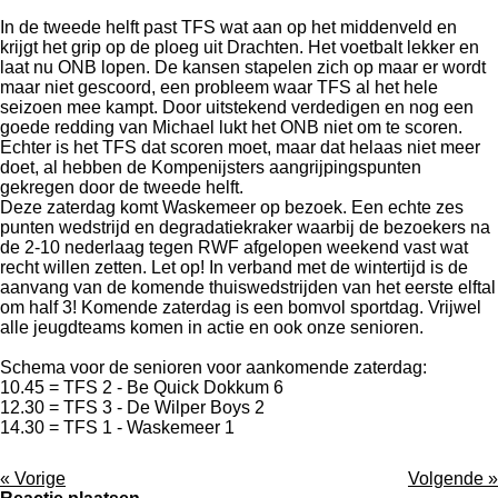
In de tweede helft past TFS wat aan op het middenveld en
krijgt het grip op de ploeg uit Drachten. Het voetbalt lekker en
laat nu ONB lopen. De kansen stapelen zich op maar er wordt
maar niet gescoord, een probleem waar TFS al het hele
seizoen mee kampt. Door uitstekend verdedigen en nog een
goede redding van Michael lukt het ONB niet om te scoren.
Echter is het TFS dat scoren moet, maar dat helaas niet meer
doet, al hebben de Kompenijsters aangrijpingspunten
gekregen door de tweede helft.
Deze zaterdag komt Waskemeer op bezoek. Een echte zes
punten wedstrijd en degradatiekraker waarbij de bezoekers na
de 2-10 nederlaag tegen RWF afgelopen weekend vast wat
recht willen zetten. Let op! In verband met de wintertijd is de
aanvang van de komende thuiswedstrijden van het eerste elftal
om half 3! Komende zaterdag is een bomvol sportdag. Vrijwel
alle jeugdteams komen in actie en ook onze senioren.
Schema voor de senioren voor aankomende zaterdag:
10.45 = TFS 2 - Be Quick Dokkum 6
12.30 = TFS 3 - De Wilper Boys 2
14.30 = TFS 1 - Waskemeer 1
«
Vorige
Volgende
»