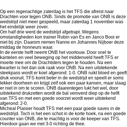
Op een regenachtige zaterdag is het TFS die afreist naar
Drachten voor tegen ONB. Sinds de promotie van ONB is deze
wedstrijd niet meer gespeeld, maar zaterdag 1 november was
het eindelijk weer zover.
Om half drie werd de wedstrijd afgetrapt. Wegens
omstandigheden kon trainer Robin van Es en Janco Booi er
niet bij zijn. Daarom nemen Nanne en Johannes Nijboer deze
middag de honneurs waar.
In de eerste helft neemt ONB het voortouw. Door snel te
kantelen en veel beweging op het middenveld heeft TFS er
moeite mee om de Drachtsters tegen te houden. Na een
kwartier is het dan ook raak voor ONB. Na een uitstekende
steekpass wordt er koel afgerond: 1-0. ONB ruikt bloed en geeft
druk vooruit. TFS komt beter in de wedstrijd en speelt er soms
lekker doorheen en krijgt zelf ook een paar kansen, maar slaag
er niet in om te scoren. ONB daarentegen lukt het wel, door
uitstekend drukzetten wordt de bal veroverd diep op de helft
van TFS en met een goede voorzet wordt weer uitstekend
afgerond: 2-0.
Micheal Plaisier houdt TFS met een paar goede saves in de
wedstrijd. Toch is het een schot in de korte hoek, na een goede
counter van ONB, die te machtig is voor de keeper van TFS.
Hierdoor gaan we met 3-0 richting de thee.