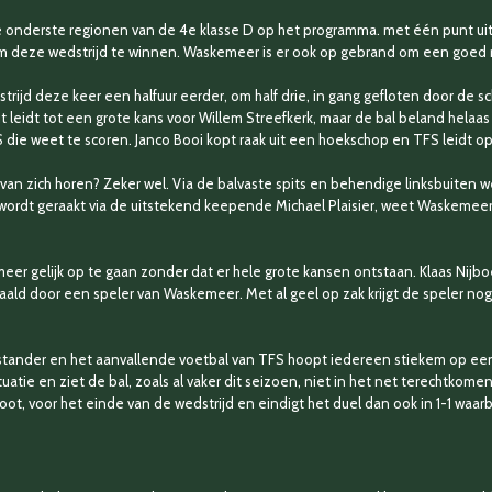
 onderste regionen van de 4e klasse D op het programma. met één punt uit 
 om deze wedstrijd te winnen. Waskemeer is er ook op gebrand om een goed 
rijd deze keer een halfuur eerder, om half drie, in gang gefloten door de s
 leidt tot een grote kans voor Willem Streefkerk, maar de bal beland helaas 
FS die weet te scoren. Janco Booi kopt raak uit een hoekschop en TFS leidt 
an zich horen? Zeker wel. Via de balvaste spits en behendige linksbuiten
 wordt geraakt via de uitstekend keepende Michael Plaisier, weet Waskemeer
t meer gelijk op te gaan zonder dat er hele grote kansen ontstaan. Klaas Nij
haald door een speler van Waskemeer. Met al geel op zak krijgt de speler no
ander en het aanvallende voetbal van TFS hoopt iedereen stiekem op een
atie en ziet de bal, zoals al vaker dit seizoen, niet in het net terechtkomen.
oot, voor het einde van de wedstrijd en eindigt het duel dan ook in 1-1 waarb