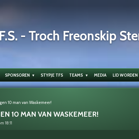
F.S. - Troch Freonskip Ste
SPONSOREN
STYPJE TFS
TEAMS
MEDIA
LID WORDEN
egen 10 man van Waskemeer!
GEN 10 MAN VAN WASKEMEER!
m 18:11