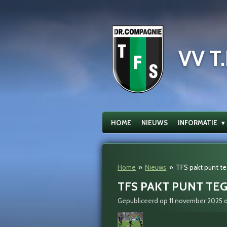
Ga
direct
naar
de
VV T.
hoofdinhoud
HOME
NIEUWS
INFORMATIE
Home
»
Nieuws
»
TFS pakt punt t
TFS PAKT PUNT TE
Gepubliceerd op 11 november 2025 o