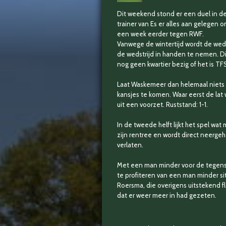
Dit weekend stond er een duel in de
trainer van Es er alles aan gelegen
een week eerder tegen RWF.
Vanwege de wintertijd wordt de wedst
de wedstrijd in handen te nemen. Dit
nog geen kwartier bezig of het is T
Laat Waskemeer dan helemaal niets v
kansjes te komen. Waar eerst de lat
uit een voorzet. Ruststand: 1-1.
In de tweede helft lijkt het spel wa
zijn rentree en wordt direct neerge
verlaten.
Met een man minder voor de tegenst
te profiteren van een man minder situ
Roersma, die overigens uitstekend fl
dat er weer meer in had gezeten.