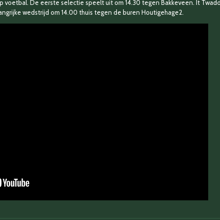
p voetbal. De eerste selectie speelt uit om 14.30 tegen Bakkeveen. It Twad
angrijke wedstrijd om 14.00 thuis tegen de buren Houtigehage2.