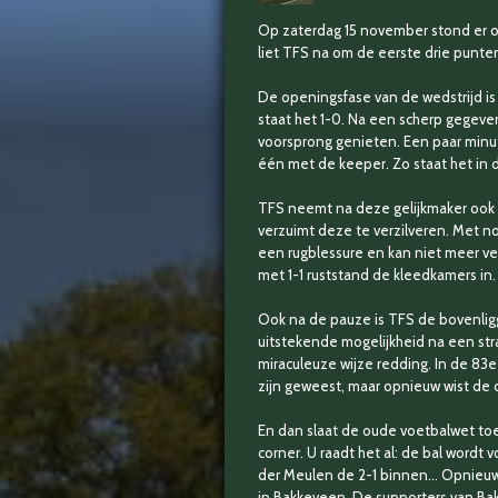
Op zaterdag 15 november stond er o
liet TFS na om de eerste drie punte
De openingsfase van de wedstrijd is 
staat het 1-0. Na een scherp gegeve
voorsprong genieten. Een paar minut
één met de keeper. Zo staat het in d
TFS neemt na deze gelijkmaker ook h
verzuimt deze te verzilveren. Met n
een rugblessure en kan niet meer v
met 1-1 ruststand de kleedkamers in.
Ook na de pauze is TFS de bovenlig
uitstekende mogelijkheid na een stra
miraculeuze wijze redding. In de 83e 
zijn geweest, maar opnieuw wist de
En dan slaat de oude voetbalwet toe:
corner. U raadt het al: de bal wordt
der Meulen de 2-1 binnen... Opnieuw
in Bakkeveen. De supporters van Ba