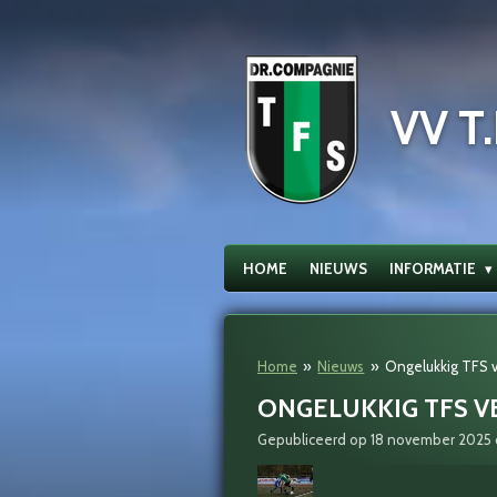
Ga
direct
naar
de
VV T.
hoofdinhoud
HOME
NIEUWS
INFORMATIE
Home
»
Nieuws
»
Ongelukkig TFS v
ONGELUKKIG TFS V
Gepubliceerd op 18 november 2025 