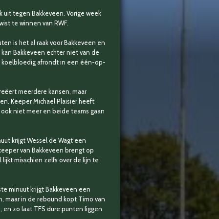
k uit tegen Bakkeveen. Vorige week
 wist te winnen van RWF.
ten is het al raak voor Bakkeveen en
g kan Bakkeveen echter niet van de
e koelbloedig afrondt in een één-op-
 creëert meerdere kansen, maar
n. Keeper Michael Plaisier heeft
s ook niet meer en beide teams gaan
uut krijgt Wessel de Wagt een
de keeper van Bakkeveen brengt op
jkt misschien zelfs over de lijn te
ste minuut krijgt Bakkeveen een
en, maar in de rebound kopt Timo van
 en zo laat TFS dure punten liggen