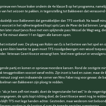
pnieuw een heuse kraker onderin de 4e klasse B op het programma, namelij
n van het seizoen te pakken, in tegenstelling tot Bakkeveen dat verrassend
duidelijk voor Bakkeveen dat gemakkelijker dan TFS voetbalt. Na twaalf minu
n voorzet in het vijfmetergebied kopt spits Lars de Meer de bal binnen. Lan
en later stuurt Janco Booi met een splijtende pass Wessel de Wagt weg, di
e 15e minuut alweer 1-1 en liggen alle kansen open.
et initiatief over. De ploeg van Robin van Es is het betere van het spel en
og een klein kwartier te gaan moet TFS noodgedwongen een wissel toepasse
erder. Veteraan Geert Kroeze vervangt hem. Veel meer gebeurt er vervolgen
gende partij en komen er opnieuw meerdere kansen. Rond de zestigste min
k teruggetrokken voorzet vanaf rechts. Zijn inzet is hard en zuiver, maar 
minuut zorgt een indraaiende corner van Nino Faber nog voor gevaar; de bal li
 doelman van Bakkeveen zijn ploeg te redden.
 “als je hem zelf niet maakt, doet de tegenstander het wel.” In de negentig
 voorgegeven, de spits kopt richting doel, de Geert Kroeze weet nog te redd
 blijft TFS met lege handen achter. Gestreden, maar wederom niet beloond,
kkeveen spraken in de kantine al over de tweede gestolen overwinning.