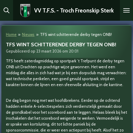
Ga
VV T.F.S. - Troch Freonskip Sterk
direct
naar
de
hoofdinhoud
Home
»
Nieuws
»
TFS wint schitterende derby tegen ONB!
TFS WINT SCHITTERENDE DERBY TEGEN ONB!
Gepubliceerd op 23 maart 2026 om 20:01
TFS heeft zaterdagmiddag op sportpark ’t Trefpunt de derby tegen
ONB uit Drachten op prachtige wijze gewonnen. Het werd een
middag die alles in zich had wat je bij een dorpsclub mag verwachten:
wat technische perikelen, een goed gevuld sportpark, strijd en
karakter binnen de lijnen en een sfeervolle afsluiting in de kantine.
De dag begon nog met wat hoofdbrekens. Eerder op de ochtend
hadden enkele A-selectiespelers zich verdienstelijk gemaakt door
de grondkabel voor het scorebord aan te leggen. Helaas bleek bij het
inschakelen dat het scorebord weigerde te werken. Vermoedelijk is
er sprake van kortsluiting, dit tot lichte paniek bij de
sponsorcommissie, die er weer een actiepunt bij heeft. Alsof het zo