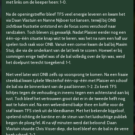
met links om de keeper heen: 1-0.
Na de openingstreffer bleef TFS veel energie leveren en kwam het
via Daan Vlastuin en Nanne Nijboer tot kansen, terwijl bij ONB
zichtbaar frustratie ontstond en de focus soms verschoof naar
randzaken. Toch bleven zij gevaarlijk. Nadat Plaisier eerder nog een
één-op-één situatie knap wist te keren, was het na ruim een half uur
spelen toch raak voor ONB. Vanuit een corner kwam de bal bij Maxim
Stuij, die via de onderkant van de lat leek te scoren. Hoewel er bij
sommigen enige twijfel was of de bal volledig over de lijn was, werd
het doelpunt terecht toegekend: 1-1.
Niet veel later wist ONB zelfs op voorsprong te komen. Na een fraaie
steekbal kwam Lykele Westerhof één-op-één met Plaisier en schoof
de bal via de binnenkant van de paal binnen: 1-2. Zo keek TFS
lichtjes tegen de verhouding in ineens tegen een achterstand aan bij
rust. Toch bleef het vertrouwen groot dat er in de tweede helft nog
wat te halen viel. Na een welverdiend bakje thee en koffie voor de
staf kwam TFS sterk uit de kleedkamer. Met het bekende bijgeloof,
spelend richting de kantine en de steun van het luidruchtige publiek
begon de ploeg fel. Al na vijf minuten werd dat beloond: Daan
Vlastuin stuurde Chris Visser diep, die koel bleef en de bal in de verre
hoek schoof: 2-2.