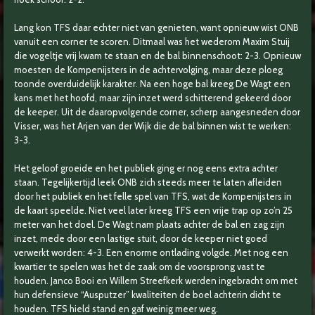
Lang kon TFS daar echter niet van genieten, want opnieuw wist ONB
vanuit een corner te scoren. Ditmaal was het wederom Maxim Stuij
die vogeltje vrij kwam te staan en de bal binnenschoot: 2-3. Opnieuw
moesten de Kompenijsters in de achtervolging, maar deze ploeg
toonde overduidelijk karakter. Na een hoge bal kreeg De Wagt een
kans met het hoofd, maar zijn inzet werd schitterend gekeerd door
de keeper. Uit de daaropvolgende corner, scherp aangesneden door
Visser, was het Arjen van der Wijk die de bal binnen wist te werken:
3-3.
Het geloof groeide en het publiek ging er nog eens extra achter
staan. Tegelijkertijd leek ONB zich steeds meer te laten afleiden
door het publiek en het felle spel van TFS, wat de Kompenijsters in
de kaart speelde. Niet veel later kreeg TFS een vrije trap op zo’n 25
meter van het doel. De Wagt nam plaats achter de bal en zag zijn
inzet, mede door een lastige stuit, door de keeper niet goed
verwerkt worden: 4-3. Een enorme ontlading volgde. Met nog een
kwartier te spelen was het de zaak om de voorsprong vast te
houden. Janco Booi en Willem Streefkerk werden ingebracht om met
hun defensieve “Ausputzer” kwaliteiten de boel achterin dicht te
houden. TFS hield stand en gaf weinig meer weg.