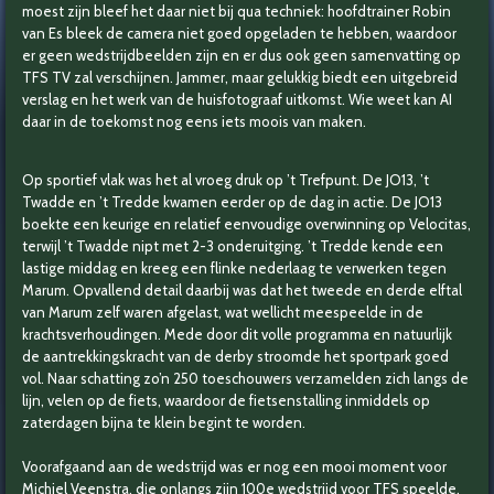
moest zijn bleef het daar niet bij qua techniek: hoofdtrainer Robin
van Es bleek de camera niet goed opgeladen te hebben, waardoor
er geen wedstrijdbeelden zijn en er dus ook geen samenvatting op
TFS TV zal verschijnen. Jammer, maar gelukkig biedt een uitgebreid
verslag en het werk van de huisfotograaf uitkomst. Wie weet kan AI
daar in de toekomst nog eens iets moois van maken.
Op sportief vlak was het al vroeg druk op ’t Trefpunt. De JO13, ’t
Twadde en ’t Tredde kwamen eerder op de dag in actie. De JO13
boekte een keurige en relatief eenvoudige overwinning op Velocitas,
terwijl ’t Twadde nipt met 2-3 onderuitging. ’t Tredde kende een
lastige middag en kreeg een flinke nederlaag te verwerken tegen
Marum. Opvallend detail daarbij was dat het tweede en derde elftal
van Marum zelf waren afgelast, wat wellicht meespeelde in de
krachtsverhoudingen. Mede door dit volle programma en natuurlijk
de aantrekkingskracht van de derby stroomde het sportpark goed
vol. Naar schatting zo’n 250 toeschouwers verzamelden zich langs de
lijn, velen op de fiets, waardoor de fietsenstalling inmiddels op
zaterdagen bijna te klein begint te worden.
Voorafgaand aan de wedstrijd was er nog een mooi moment voor
Michiel Veenstra, die onlangs zijn 100e wedstrijd voor TFS speelde.