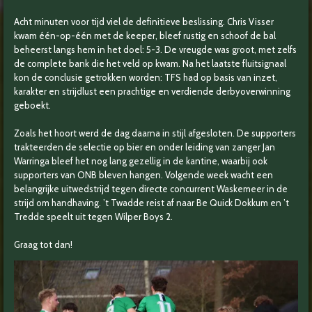
Acht minuten voor tijd viel de definitieve beslissing. Chris Visser
kwam één-op-één met de keeper, bleef rustig en schoof de bal
beheerst langs hem in het doel: 5-3. De vreugde was groot, met zelfs
de complete bank die het veld op kwam. Na het laatste fluitsignaal
kon de conclusie getrokken worden: TFS had op basis van inzet,
karakter en strijdlust een prachtige en verdiende derbyoverwinning
geboekt.
Zoals het hoort werd de dag daarna in stijl afgesloten. De supporters
trakteerden de selectie op bier en onder leiding van zanger Jan
Warringa bleef het nog lang gezellig in de kantine, waarbij ook
supporters van ONB bleven hangen. Volgende week wacht een
belangrijke uitwedstrijd tegen directe concurrent Waskemeer in de
strijd om handhaving. ’t Twadde reist af naar Be Quick Dokkum en ’t
Tredde speelt uit tegen Wilper Boys 2.
Graag tot dan!