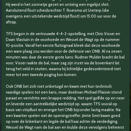
Hij werd in het zonnetje gezet en ontving een ingelijst shirt.
Aansluitend floot scheidsrechter T. Roersma uit Ureterp (die
overigens een uitstekende wedstrijd floot) om 15:00 uur voor de
aftrap.
TFS begon in de vertrouwde 4-4-2-opstelling, met Chris Visser en
Daan Vlastuin in de voorhoede en Wessel de Wagt op de nummer
10-positie. Vanaf het eerste fluitsignaal bleek dat deze voorhoede
een ware plaag zou worden voor de defensie van ONB. Al na zeven
minuten was daar de eerste grote kans: Rudmer Mulder bracht de bal
voor, Visser raakte de bal, maar zag zijn inzet via de bovenkant lat
terug het veld in stuiten, waarna hij lichtelijke gedesoriënteerd niet
meer tot een tweede poging kon komen.
Ook ONB liet zich niet onbetuigd en kwam met hun technisch
vaardige spelers tot een kans, maar doelman Michael Plaisier stond
paraat en verrichtte een knappe redding. Het spel golfde op en neer
en leverde een aantrekkelijke wedstrijd op, waarin TFS vooral op
basis van strijdlust en energie het ONB bijzonder lastig maakte. Na
een kwartier spelen viel de openingstreffer. Jimte Smit kwam goed
op over de linkerkant en legde de bal fraai achter de verdediging.
Wessel de Wagt nam de bal aan en krulde deze vervolgens beheerst