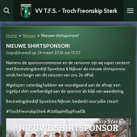
Ga
VV T.F.S. - Troch Freonskip Sterk
direct
naar
de
hoofdinhoud
Home
»
Nieuws
»
Nieuwe shirtsponsor!
NIEUWE SHIRTSPONSOR!
Gepubliceerd op 24 maart 2026 om 13:07
Namens de sponsorcommissie en de senioren zijn wij super content
met
Bestratingsbedrijf Spoelstra & Nijboer
als nieuwe shirtsponsor
sinds het begin van dit seizoen van ons 2e elftal.
Afgelopen zaterdag hebben we voorafgaand aan de aftrap een
ingelijst shirt overhandigd aan de sponsor als blijk van waardering.
Bestratingsbedrijf Spoelstra Nijboer, bedankt voor jullie steun!
#TrochFreonskipSterk
#UsKlupInKlupFoarElk