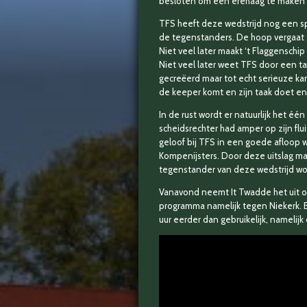
besloten om een erehaag te maken
TFS heeft deze wedstrijd nog een sp
de tegenstanders. De hoop vergaat e
Niet veel later maakt ‘t Flaggenschi
Niet veel later weet TFS door een ta
gecreëerd maar tot echt serieuze kan
de keeper komt en zijn taak doet en
In de rust wordt er natuurlijk het é
scheidsrechter had amper op zijn flu
geloof bij TFS in een goede afloop w
Kompenijsters. Door deze uitslag ma
tegenstander van deze wedstrijd w
Vanavond neemt It Twadde het uit o
programma namelijk tegen Niekerk. Ee
uur eerder dan gebruikelijk, namelij