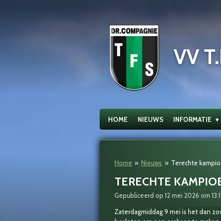
Ga
direct
naar
de
VV T.
hoofdinhoud
HOME
NIEUWS
INFORMATIE
Home
»
Nieuws
»
Terechte kampio
TERECHTE KAMPIOE
Gepubliceerd op 12 mei 2026 om 13:
Zaterdagmiddag 9 mei is het dan zo