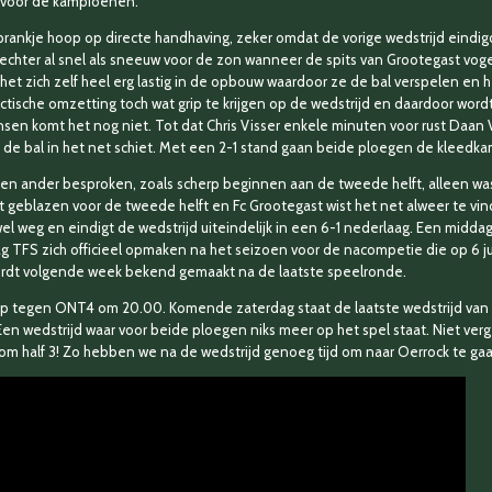
 voor de kampioenen.
rankje hoop op directe handhaving, zeker omdat de vorige wedstrijd eindigd
chter al snel als sneeuw voor de zon wanneer de spits van Grootegast vogelt
p het zich zelf heel erg lastig in de opbouw waardoor ze de bal verspelen en
ctische omzetting toch wat grip te krijgen op de wedstrijd en daardoor wordt
sen komt het nog niet. Tot dat Chris Visser enkele minuten voor rust Daan 
 de bal in het net schiet. Met een 2-1 stand gaan beide ploegen de kleedkam
én en ander besproken, zoals scherp beginnen aan de tweede helft, alleen wa
it geblazen voor de tweede helft en Fc Grootegast wist het net alweer te vin
el weg en eindigt de wedstrijd uiteindelijk in een 6-1 nederlaag. Een midda
g TFS zich officieel opmaken na het seizoen voor de nacompetie die op 6 j
ordt volgende week bekend gemaakt na de laatste speelronde.
p tegen ONT4 om 20.00. Komende zaterdag staat de laatste wedstrijd van d
n wedstrijd waar voor beide ploegen niks meer op het spel staat. Niet verg
k om half 3! Zo hebben we na de wedstrijd genoeg tijd om naar Oerrock te ga