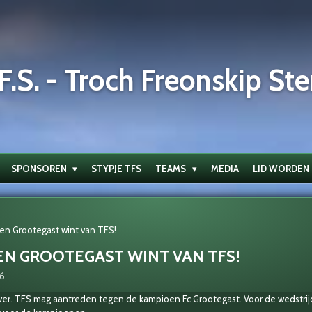
F.S. - Troch Freonskip Ste
SPONSOREN
STYPJE TFS
TEAMS
MEDIA
LID WORDEN
en Grootegast wint van TFS!
N GROOTEGAST WINT VAN TFS!
16
ver. TFS mag aantreden tegen de kampioen Fc Grootegast. Voor de wedstrij