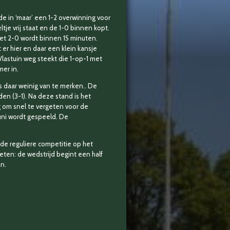
e in ‘maar’ een 1-2 overwinning voor
je vrij staat en de 1-0 binnen kopt.
 het 2-0 wordt binnen 15 minuten.
 er hier en daar een klein kansje
Vlastuin weg steekt die 1-op-1 met
er in.
s daar weinig van te merken.. De
den (3-1). Na deze stand is het
g om snel te vergeten voor de
uni wordt gespeeld. De
e reguliere competitie op het
eten: de wedstrijd begint een half
an.