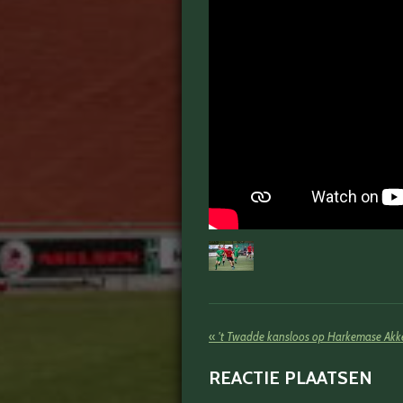
«
't Twadde kansloos op Harkemase Akke
REACTIE PLAATSEN