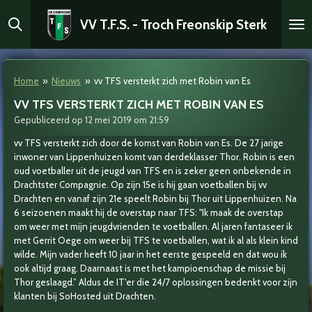
Ga
VV T.F.S. - Troch Freonskip Sterk
direct
naar
de
hoofdinhoud
Home
»
Nieuws
»
vv TFS versterkt zich met Robin van Es
VV TFS VERSTERKT ZICH MET ROBIN VAN ES
Gepubliceerd op 12 mei 2019 om 21:59
vv TFS versterkt zich door de komst van Robin van Es. De 27 jarige
inwoner van Lippenhuizen komt van derdeklasser Thor. Robin is een
oud voetballer uit de jeugd van TFS en is zeker geen onbekende in
Drachtster Compagnie. Op zijn 15e is hij gaan voetballen bij vv
Drachten en vanaf zijn 21e speelt Robin bij Thor uit Lippenhuizen. Na
6 seizoenen maakt hij de overstap naar TFS: "Ik maak de overstap
om weer met mijn jeugdvrienden te voetballen. Al jaren fantaseer ik
met Gerrit Oege om weer bij TFS te voetballen, wat ik al als klein kind
wilde. Mijn vader heeft 10 jaar in het eerste gespeeld en dat wou ik
ook altijd graag. Daarnaast is met het kampioenschap de missie bij
Thor geslaagd.” Aldus de IT'er die 24/7 oplossingen bedenkt voor zijn
klanten bij SoHosted uit Drachten.