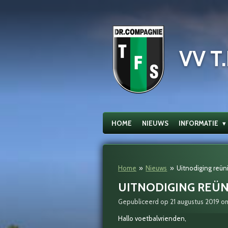
Ga
direct
naar
de
VV T.
hoofdinhoud
HOME
NIEUWS
INFORMATIE
Home
»
Nieuws
»
Uitnodiging reün
UITNODIGING REÜN
Gepubliceerd op 21 augustus 2019 o
Hallo voetbalvrienden,