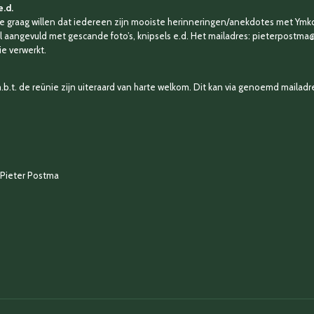
e.d.
 graag willen dat iedereen zijn mooiste herinneringen/anekdotes met Ymko 
l aangevuld met gescande foto’s, knipsels e.d. Het mailadres: pieterpostma@h
e verwerkt.
.t. de reünie zijn uiteraard van harte welkom. Dit kan via genoemd mailadr
 Pieter Postma