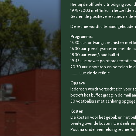
Hierbij de officiële uitnodiging voo
1978-2003 met Ymko in hetzelfde zon
Gezien de positieve reacties na de
De reünie wordt uiteraard gehouden 
Programma:
15.30 uur: ontvangst reünisten met k
16.30 uur: penaltyschieten met de 
18.30 uur: warm/koud buffet
19.45 uur: power point presentatie me
20.30 uur: napraten en borrelen in d
……… uur: einde reünie
Opgave
Iedereen wordt verzocht zich voor z
betreft het buffet graag in de mail 
30 voetballers met aanhang opgegev
Kosten
De kosten voor het gebak en het buf
overleg over de kosten. De deelnem
Postma onder vermelding reünie Ymko