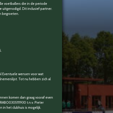
le voetballers die in de periode
itgenodigd. Dit inclusief partner.
en begroeten.
S.
.nl Eventuele wensen voor wat
nemerslijst. Tot nu hebben zich al
 kunnen komen dan graag vooraf even
RABO0305111930 t.n.v. Pieter
n het clubhuis is mogelijk.