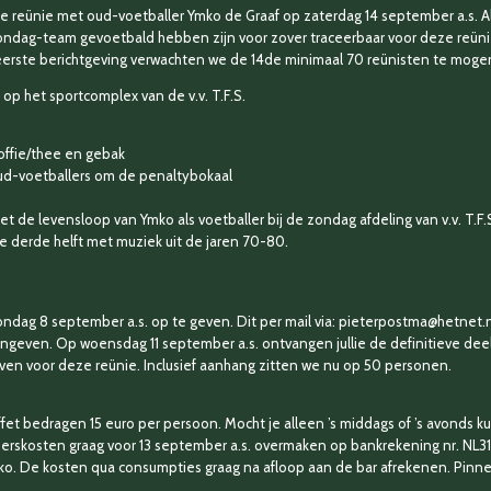
r de reünie met oud-voetballer Ymko de Graaf op zaterdag 14 september a.s. Al
dag-team gevoetbald hebben zijn voor zover traceerbaar voor deze reünie u
 eerste berichtgeving verwachten we de 14de minimaal 70 reünisten te mog
op het sportcomplex van de v.v. T.F.S.
offie/thee en gebak
oud-voetballers om de penaltybokaal
t de levensloop van Ymko als voetballer bij de zondag afdeling van v.v. T.F.
e derde helft met muziek uit de jaren 70-80.
ondag 8 september a.s. op te geven. Dit per mail via: pieterpostma@hetnet
aangeven. Op woensdag 11 september a.s. ontvangen jullie de definitieve deel
en voor deze reünie. Inclusief aanhang zitten we nu op 50 personen.
fet bedragen 15 euro per persoon. Mocht je alleen ’s middags of ’s avonds
erskosten graag voor 13 september a.s. overmaken op bankrekening nr. NL31
. De kosten qua consumpties graag na afloop aan de bar afrekenen. Pinnen i