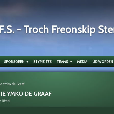
F.S. - Troch Freonskip Ste
SPONSOREN
STYPJE TFS
TEAMS
MEDIA
LID WORDEN
ie Ymko de Graaf
IE YMKO DE GRAAF
m 18:44