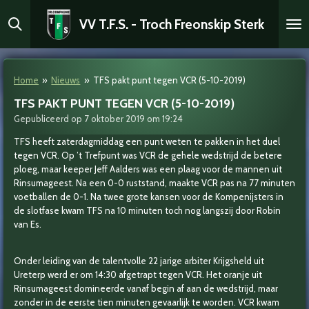
Ga
VV T.F.S. - Troch Freonskip Sterk
direct
naar
de
hoofdinhoud
Home
»
Nieuws
»
TFS pakt punt tegen VCR (5-10-2019)
TFS PAKT PUNT TEGEN VCR (5-10-2019)
Gepubliceerd op 7 oktober 2019 om 19:24
TFS heeft zaterdagmiddag een punt weten te pakken in het duel
tegen VCR. Op ’t Trefpunt was VCR de gehele wedstrijd de betere
ploeg, maar keeper Jeff Aalders was een plaag voor de mannen uit
Rinsumageest. Na een 0-0 ruststand, maakte VCR pas na 77 minuten
voetballen de 0-1. Na twee grote kansen voor de Kompenijsters in
de slotfase kwam TFS na 10 minuten toch nog langszij door Robin
van Es.
Onder leiding van de talentvolle 22 jarige arbiter Krijgsheld uit
Ureterp werd er om 14:30 afgetrapt tegen VCR. Het oranje uit
Rinsumageest domineerde vanaf begin af aan de wedstrijd, maar
zonder in de eerste tien minuten gevaarlijk te worden. VCR kwam