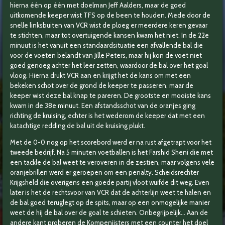
hierna één op één met doelman Jeff Aalders, maar de goed
uitkomende keeper wist TFS op de been te houden. Mede door de
snelle linksbuiten van VCR wist de ploeg er meerdere keren gevaar
te stichten, maar tot overtuigende kansen kwam het niet. In de 22e
minuut is het vanuit een standaardsituatie een afvallende bal die
voor de voeten belandt van Jille Peters, maar hij kon de voet niet
goed genoeg achter het leer zetten, waardoor de bal over het goal
vloog. Hierna drukt VCR aan en krijgt het de kans om met een
bekeken schot over de grond de keeper te passeren, maar de
keeper wist deze bal knap te pareren. De grootste en mooiste kans
kwam in de 38e minuut. Een afstandsschot van de oranjes ging
richting de kruising, echter is het wederom de keeper dat met een
katachtige redding de bal uit de kruising plukt.
Met de 0-0 nog op het scorebord werd er na rust afgetrapt voor het
tweede bedrijf. Na 5 minuten voetballen is het Farshid Sheni die met
een tackle de bal weet te veroveren in de zestien, maar volgens vele
oranjebrillen werd er geroepen om een penalty. Scheidsrechter
Krijgsheld die overigens een goede partij vloot wuifde dit weg. Even
later is het de rechtsvoor van VCR dat de achterlijn weet te halen en
de bal goed teruglegt op de spits, maar op een onmogelijke manier
weet de hij de bal over de goal te schieten. Onbegrijpelijk… Aan de
andere kant proberen de Kompenijsters met een counter het doel