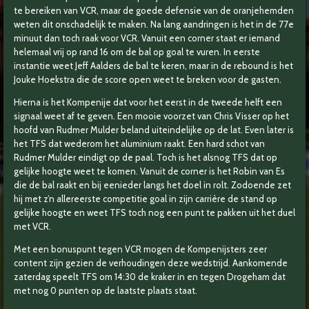
te bereiken van VCR, maar de goede defensie van de oranjehemden
weten dit onschadelijk te maken. Na lang aandringen is het in de 77e
minuut dan toch raak voor VCR. Vanuit een corner staat er iemand
helemaal vrij op rand 16 om de bal op goal te vuren. In eerste
instantie weet Jeff Aalders de bal te keren, maar in de rebound is het
Jouke Hoekstra die de score open weet te breken voor de gasten.
Hierna is het Kompenije dat voor het eerst in de tweede helft een
signaal weet af te geven. Een mooie voorzet van Chris Visser op het
hoofd van Rudmer Mulder beland uiteindelijke op de lat. Even later is
het TFS dat wederom het aluminium raakt. Een hard schot van
Rudmer Mulder eindigt op de paal. Toch is het alsnog TFS dat op
gelijke hoogte weet te komen. Vanuit de corner is het Robin van Es
die de bal raakt en bij eenieder langs het doel in rolt. Zodoende zet
hij met z’n allereerste competitie goal in zijn carrière de stand op
gelijke hoogte en weet TFS toch nog een punt te pakken uit het duel
met VCR.
Met een bonuspunt tegen VCR mogen de Kompenijsters zeer
content zijn gezien de verhoudingen deze wedstrijd. Aankomende
zaterdag speelt TFS om 14:30 de kraker in en tegen Drogeham dat
met nog 0 punten op de laatste plaats staat.