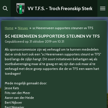
Ga
VV T.F.S. - Troch Freonskip Sterk
direct
naar
de
hoofdinhoud
Home
»
Nieuws
»
sc Heerenveen supporters steunen vv TFS
SC HEERENVEEN SUPPORTERS STEUNEN VV TFS
Gepubliceerd op 31 oktober 2019 om 10:31
Als sponsorcommissie zijn wij verheugd om te kunnen mededelen
dat er sinds kort ook een "sc Heerenveen supporters steunt vv TFS"
bord langs de zijlijn hangt. Dit soort initiatieven behartigen wij als
voetbalvereniging maar al te graag en wij zijn dan ook maar al te
verheugd met deze groep supporters die de vv TFS een warm hart
toedragen!
Mede mogelijk gemaakt door:
Jesse Kats
Frits van der Meer
Aaron van der Heide
Bert Nijboer
Bert Nijmeijer