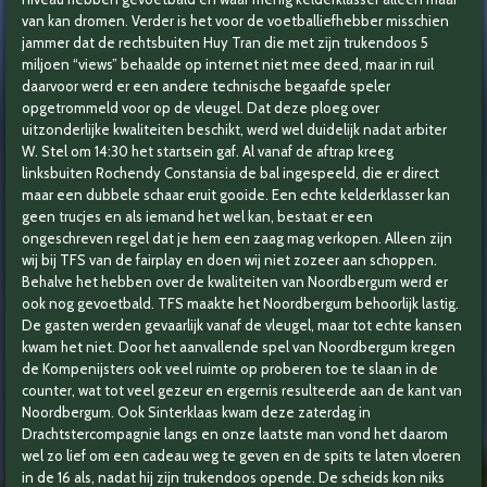
van kan dromen. Verder is het voor de voetballiefhebber misschien
jammer dat de rechtsbuiten Huy Tran die met zijn trukendoos 5
miljoen “views” behaalde op internet niet mee deed, maar in ruil
daarvoor werd er een andere technische begaafde speler
opgetrommeld voor op de vleugel. Dat deze ploeg over
uitzonderlijke kwaliteiten beschikt, werd wel duidelijk nadat arbiter
W. Stel om 14:30 het startsein gaf. Al vanaf de aftrap kreeg
linksbuiten Rochendy Constansia de bal ingespeeld, die er direct
maar een dubbele schaar eruit gooide. Een echte kelderklasser kan
geen trucjes en als iemand het wel kan, bestaat er een
ongeschreven regel dat je hem een zaag mag verkopen. Alleen zijn
wij bij TFS van de fairplay en doen wij niet zozeer aan schoppen.
Behalve het hebben over de kwaliteiten van Noordbergum werd er
ook nog gevoetbald. TFS maakte het Noordbergum behoorlijk lastig.
De gasten werden gevaarlijk vanaf de vleugel, maar tot echte kansen
kwam het niet. Door het aanvallende spel van Noordbergum kregen
de Kompenijsters ook veel ruimte op proberen toe te slaan in de
counter, wat tot veel gezeur en ergernis resulteerde aan de kant van
Noordbergum. Ook Sinterklaas kwam deze zaterdag in
Drachtstercompagnie langs en onze laatste man vond het daarom
wel zo lief om een cadeau weg te geven en de spits te laten vloeren
in de 16 als, nadat hij zijn trukendoos opende. De scheids kon niks