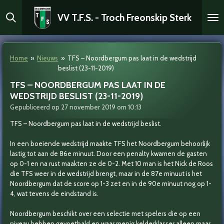
Ga
VV T.F.S. - Troch Freonskip Sterk
direct
naar
de
hoofdinhoud
Home
»
Nieuws
»
TFS – Noordbergum pas laat in de wedstrijd
beslist (23-11-2019)
TFS – NOORDBERGUM PAS LAAT IN DE
WEDSTRIJD BESLIST (23-11-2019)
Gepubliceerd op 27 november 2019 om 10:13
TFS – Noordbergum pas laat in de wedstrijd beslist.
In een boeiende wedstrijd maakte TFS het Noordbergum behoorlijk
lastig tot aan de 86e minuut. Door een penalty kwamen de gasten
op 0-1 en na rust maakten ze de 0-2. Met 10 man is het Nick de Roos
die TFS weer in de wedstrijd brengt, maar in de 87e minuut is het
Noordbergum dat de score op 1-3 zet en in de 90e minuut nog op 1-
4, wat tevens de eindstand is.
Noordbergum beschikt over een selectie met spelers die op een
niveau hebben gevoetbald en waar menig kelderklasser alleen maar