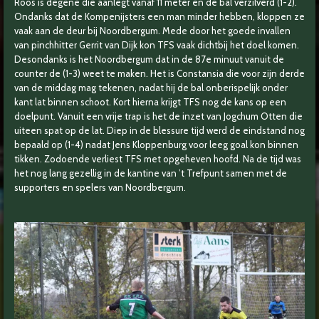
Roos is degene die aanlegt vanaf 11 meter en de bal verzilverd (1-2).
Ondanks dat de Kompenijsters een man minder hebben, kloppen ze
vaak aan de deur bij Noordbergum. Mede door het goede invallen
van pinchhitter Gerrit van Dijk kon TFS vaak dichtbij het doel komen.
Desondanks is het Noordbergum dat in de 87e minuut vanuit de
counter de (1-3) weet te maken. Het is Constansia die voor zijn derde
van de middag mag tekenen, nadat hij de bal onberispelijk onder
kant lat binnen schoot. Kort hierna krijgt TFS nog de kans op een
doelpunt. Vanuit een vrije trap is het de inzet van Jogchum Otten die
uiteen spat op de lat. Diep in de blessure tijd werd de eindstand nog
bepaald op (1-4) nadat Jens Kloppenburg voor leeg goal kon binnen
tikken. Zodoende verliest TFS met opgeheven hoofd. Na de tijd was
het nog lang gezellig in de kantine van ’t Trefpunt samen met de
supporters en spelers van Noordbergum.