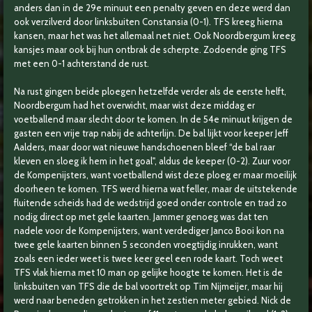
anders dan in de 29e minuut een penalty geven en deze werd dan
ook verzilverd door linksbuiten Constansia (0-1). TFS kreeg hierna
kansen, maar het was het allemaal net niet. Ook Noordbergum kreeg
kansjes maar ook bij hun ontbrak de scherpte. Zodoende ging TFS
met een 0-1 achterstand de rust.
Na rust gingen beide ploegen hetzelfde verder als de eerste helft,
Noordbergum had het overwicht, maar wist deze middag er
voetballend maar slecht door te komen. In de 54e minuut krijgen de
gasten een vrije trap nabij de achterlijn. De bal lijkt voor keeper Jeff
Aalders, maar door wat nieuwe handschoenen bleef “de bal raar
kleven en sloeg ik hem in het goal", aldus de keeper (0-2). Zuur voor
de Kompenijsters, want voetballend wist deze ploeg er maar moeilijk
doorheen te komen. TFS werd hierna wat feller, maar de uitstekende
fluitende scheids had de wedstrijd goed onder controle en trad zo
nodig direct op met gele kaarten. Jammer genoeg was dat ten
nadele voor de Kompenijsters, want verdediger Janco Booi kon na
twee gele kaarten binnen 5 seconden vroegtijdig inrukken, want
zoals een ieder weet is twee keer geel een rode kaart. Toch weet
TFS vlak hierna met 10 man op gelijke hoogte te komen. Het is de
linksbuiten van TFS die de bal voortrekt op Tim Nijmeijer, maar hij
werd naar beneden getrokken in het zestien meter gebied. Nick de