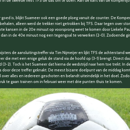
n de tweede helft TFS de das om te doen. Aan de kant van de Kompenijster
r goed is, blijkt Suameer ook een goede ploeg vanuit de counter. De Kompe
behalen, alleen werd de trekker niet getrokken bij TFS. Daar tegen over s
grote kansen in de 20e minuut op voorsprong weet te komen door Liekele Pau
gt dan in de 40e minuut nog een tegengoal te verwerken (2-0). Zodoende g
ters de aansluitingstreffer via Tim Nijmeijer en lijkt TFS de achterstand w
Veer die met een enige geluk de stand via de hoofd op (3-1) brengt. Direct daa
 (3-2). Toch is het Suameer dat hierna de wedstrijd naar hem toe trekt. In de
S is door deze treffer geknakt. De meest bizarre doelpunt van de middag kom
 over alles en iedereen geschoten en belandt uiteindelijk in het doel. Zodo
 druk te gaan trainen om in februari weer met drie punten thuis te komen.