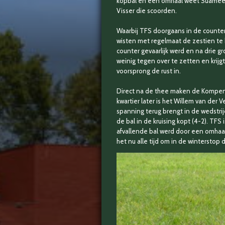
kopbal en een omhaal weet Suameer i
Visser die scoorden.
Waarbij TFS doorgaans in de counte
wisten met regelmaat de zestien te 
counter gevaarlijk werd en na drie 
weinig tegen over te zetten en krij
voorsprong de rust in.
Direct na de thee maken de Kompenijs
kwartier later is het Willem van der 
spanning terug brengt in de wedstrijd
de bal in de kruising kopt (4-2). TF
afvallende bal werd door een omhaal
het nu alle tijd om in de winterstop