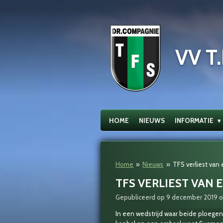
Ga
direct
naar
de
VV T.
hoofdinhoud
HOME
NIEUWS
INFORMATIE
Home
»
Nieuws
»
TFS verliest van 
TFS VERLIEST VAN 
Gepubliceerd op 9 december 2019 o
In een wedstrijd waar beide ploegen