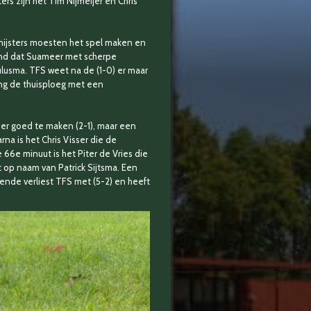
s zijn het Tim Nijmeijer en Chris
nijsters moesten het spel maken en
tond dat Suameer met scherpe
lusma. TFS weet na de (1-0) er maar
ing de thuisploeg met een
eer goed te maken (2-1), maar een
rna is het Chris Visser die de
 66e minuut is het Piter de Vries die
t op naam van Patrick Sijtsma. Een
ende verliest TFS met (5-2) en heeft