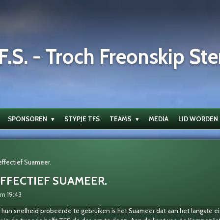
F.S. - Troch Freonskip Ste
SPONSOREN
STYPJE TFS
TEAMS
MEDIA
LID WORDEN
effectief Suameer.
EFFECTIEF SUAMEER.
m 19:43
 hun snelheid probeerde te gebruiken is het Suameer dat aan het langste e