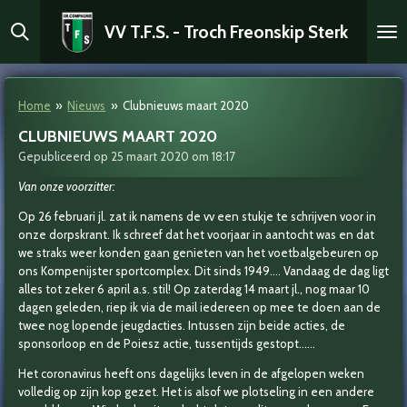
Ga
VV T.F.S. - Troch Freonskip Sterk
direct
naar
de
hoofdinhoud
Home
»
Nieuws
»
Clubnieuws maart 2020
CLUBNIEUWS MAART 2020
Gepubliceerd op 25 maart 2020 om 18:17
Van onze voorzitter:
Op 26 februari jl. zat ik namens de vv een stukje te schrijven voor in
onze dorpskrant. Ik schreef dat het voorjaar in aantocht was en dat
we straks weer konden gaan genieten van het voetbalgebeuren op
ons Kompenijster sportcomplex. Dit sinds 1949…. Vandaag de dag ligt
alles tot zeker 6 april a.s. stil! Op zaterdag 14 maart jl., nog maar 10
dagen geleden, riep ik via de mail iedereen op mee te doen aan de
twee nog lopende jeugdacties. Intussen zijn beide acties, de
sponsorloop en de Poiesz actie, tussentijds gestopt……
Het coronavirus heeft ons dagelijks leven in de afgelopen weken
volledig op zijn kop gezet. Het is alsof we plotseling in een andere