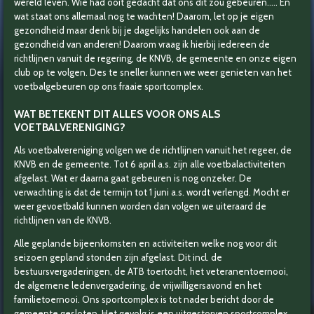
wereld leven. Wie had ooit gedacht dat ons dit zou gebeuren….. En
wat staat ons allemaal nog te wachten! Daarom, let op je eigen
gezondheid maar denk bij je dagelijks handelen ook aan de
gezondheid van anderen! Daarom vraag ik hierbij iedereen de
richtlijnen vanuit de regering, de KNVB, de gemeente en onze eigen
club op te volgen. Des te sneller kunnen we weer genieten van het
voetbalgebeuren op ons fraaie sportcomplex.
WAT BETEKENT DIT ALLES VOOR ONS ALS
VOETBALVERENIGING?
Als voetbalvereniging volgen we de richtlijnen vanuit het regeer, de
KNVB en de gemeente. Tot 6 april a.s. zijn alle voetbalactiviteiten
afgelast. Wat er daarna gaat gebeuren is nog onzeker. De
verwachting is dat de termijn tot 1 juni a.s. wordt verlengd. Mocht er
weer gevoetbald kunnen worden dan volgen we uiteraard de
richtlijnen van de KNVB.
Alle geplande bijeenkomsten en activiteiten welke nog voor dit
seizoen gepland stonden zijn afgelast. Dit incl. de
bestuursvergaderingen, de ATB toertocht, het veteranentoernooi,
de algemene ledenvergadering, de vrijwilligersavond en het
familietoernooi. Ons sportcomplex is tot nader bericht door de
gemeente gesloten. Het gevolg is een uitgestorven sportcomplex.