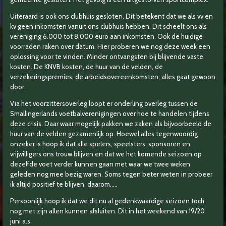
Uiteraard is ook ons clubhuis gesloten. Dit betekent dat we als vv en
kv geen inkomsten vanuit ons clubhuis hebben. Dit scheelt ons als
vereniging 6.000 tot 8.000 euro aan inkomsten. Ook de huidige
voorraden raken over datum. Hier proberen we nog deze week een
oplossing voor te vinden. Minder ontvangsten bij blijvende vaste
kosten. De KNVB kosten, de huur van de velden, de
verzekeringspremies, de arbeidsovereenkomsten; alles gaat gewoon
door.
Via het voorzittersoverleg loopt er onderling overleg tussen de
Smallingerlands voetbalverenigingen over hoe te handelen tijdens
deze crisis. Daar waar mogelijk pakken we zaken als bijvoorbeeld de
huur van de velden gezamenlijk op. Hoewel alles tegenwoordig
onzeker is hoop ik dat alle spelers, speelsters, sponsoren en
vrijwilligers ons trouw blijven en dat we het komende seizoen op
dezelfde voet verder kunnen gaan met waar we twee weken
geleden nog mee bezig waren. Soms tegen beter weten in probeer
ik altijd positief te blijven, daarom…..
Persoonlijk hoop ik dat we dit nu al gedenkwaardige seizoen toch
nog met zijn allen kunnen afsluiten. Dit in het weekend van 19/20
juni a.s.