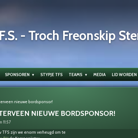
F.S. - Troch Freonskip Ste
SPONSOREN
STYPJE TFS
TEAMS
MEDIA
LID WORDEN
terveen nieuwe bordsponsor!
STERVEEN NIEUWE BORDSPONSOR!
 11:57
 TFS zijn we enorm verheugd om te