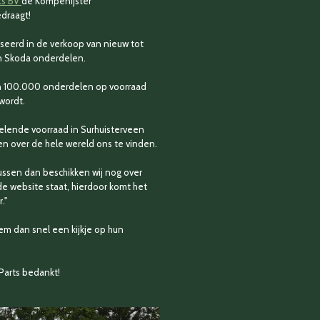
ts BV
de Kompenijster
draagt!
aliseerd in de verkoop van nieuw tot
en Skoda onderdelen.
n 100.000 onderdelen op voorraad
wordt.
selende voorraad in Surhuisterveen
ten over de hele wereld ons te vinden.
tussen dan beschikken wij nog over
de website staat, hierdoor komt het
."
em dan snel een kijkje op hun
Parts bedankt!