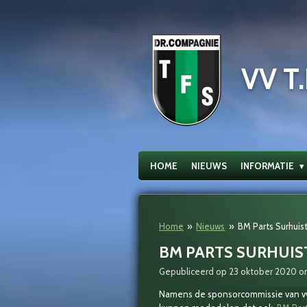
Ga
direct
naar
de
VV T.
hoofdinhoud
HOME
NIEUWS
INFORMATIE
Home
»
Nieuws
»
BM Parts Surhuis
BM PARTS SURHUI
Gepubliceerd op 23 oktober 2020 om
Namens de sponsorcommissie van vv