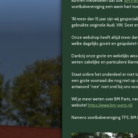
kunnen mededelen dat ook
BM Par
voetbalvereniging een warm hart toe
"Al meer dan 15 jaar zijn wij gespeci
gebruikte originele Audi, VW, Seat 
Onze webshop heeft altijd meer da
welke dagelijks groeit en geüpdatet 
Dankzij onze grote en wekelijks wis
weten zakelijke en particuliere klan
Staat online het onderdeel er niet 
een grote voorraad die nog niet op 
antwoord ‘’nee’’ niet snel bij ons voor
Wil je meer weten over BM Parts, ne
website!
https://www.bm-parts.nl/
Namens voetbalvereniging TFS, BM 