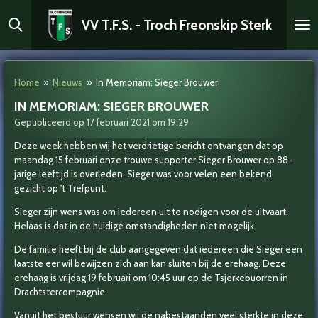
Ga
VV T.F.S. - Troch Freonskip Sterk
direct
naar
de
hoofdinhoud
Home
»
Nieuws
»
In Memoriam: Sieger Brouwer
IN MEMORIAM: SIEGER BROUWER
Gepubliceerd op 17 februari 2021 om 19:29
Deze week hebben wij het verdrietige bericht ontvangen dat op
maandag 15 februari onze trouwe supporter Sieger Brouwer op 88-
jarige leeftijd is overleden. Sieger was voor velen een bekend
gezicht op 't Trefpunt.
Sieger zijn wens was om iedereen uit te nodigen voor de uitvaart.
Helaas is dat in de huidige omstandigheden niet mogelijk.
De familie heeft bij de club aangegeven dat iedereen die Sieger een
laatste eer wil bewijzen zich aan kan sluiten bij de erehaag. Deze
erehaag is vrijdag 19 februari om 10:45 uur op de Tsjerkebuorren in
Drachtstercompagnie.
Vanuit het bestuur wensen wij de nabestaanden veel sterkte in deze