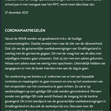
school pas in mei overgaat naar het MFC: eerst moet alles klaar zijn.
27 december 2021
CORONAMAATREGELEN
Vanuit de KNVB worden wij geadviseerd m.b.t. de huidige
coronamatregelen. Daarbij verwijst men naar de site van de rijksoverheid.
Ook zijn we als gezamenlijke voetbalverenigingen van Smallingerland in
overleg met de gemeente gegaan. Dit met de vraag hoe we dit alles met
vrijwilligers moeten gaan uitvoeren. Ook zij zijn met een advies gekomen.
Helaas een advies waar we weinig mee opschieten. Uiteindelijk hebben we
aangegeven er met de beste intenties mee aan de slag te gaan.
Ter voorkoming van boetes e.d. ontkomen we er niet aan bepaalde
controles en maatregelen te gaan invoeren en ons op het voorkomen van
het verspreiden van het coronavirus te gaan richten. Zo zal er op
wedstrijddagen op een geldige QR code worden gecontroleerd. Mensen
zonder een geldige QR code wordt (helaas) de toegang tot de kantine
geweigerd. Dit is het standpunt van de gezamenlijke voetbalverenigingen in
Smallingerland en dus ook de werkwijze bij ons. Discussie over dit
onderwerp heeft geen zin: van ons als vv wordt verwacht dat we hier met