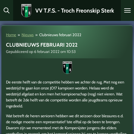
Ga
VV T.F.S. - Troch Freonskip Sterk
direct
naar
de
hoofdinhoud
Home
»
Nieuws
»
Clubnieuws februari 2022
CLUBNIEUWS FEBRUARI 2022
Gepubliceerd op 6 februari 2022 om 10:53
De eerste helft van de competitie hebben we achter de rug. Met nog een
wedstrijd te gaan kon onze JO17 kampioen worden. Helaas werd de
wedstrijd afgelast en kon men het kampioenschap (nog) niet vieren. Wat
betreft de 2de helft van de competitie worden alle jeugdteams opnieuw
ingedeeld.
Wat betreft de heren senioren hebben we dit seizoen door blessures e.d.
de nodige moeite een representatief 1ste elftal op de been te brengen.
Daarom zijn we momenteel met de Kompenijster jongens die elders
voetballen in gesprek om het komend seizoen bij ons te komen voetballen.