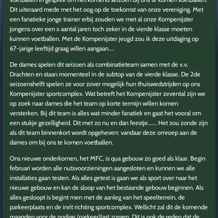
Dit uiteraard mede met het oog op de toekomst van onze vereniging. Met
een fanatieke jonge trainer erbij zouden we met al onze Kompenijster
jongens over een x aantal jaren toch zeker in de vierde klasse moeten
kunnen voetballen. Met de Kompenijster jeugd zou ik deze uitdaging op
67-jarige leeftijd graag willen aangaan....
De dames spelen dit seizoen als combinatieteam samen met de v.v.
Drachten en staan momenteel in de subtop van de vierde klasse. De 2de
seizoenshelft spelen ze voor zover mogelijk hun thuiswedstrijden op ons
Kompenijster sportcomplex. Wat betreft het Kompenijster zevental zijn we
op zoek naar dames die het team op korte termijn willen komen
versterken. Bij dit team is alles wat minder fanatiek en gaat het vooral om
een stukje gezelligheid. Dit met zo nu en dan feestje...... Het zou zonde zijn
als dit team binnenkort wordt opgeheven: vandaar deze omroep aan de
dames om bij ons te komen voetballen.
Ons nieuwe onderkomen, het MFC, is qua gebouw zo goed als klaar. Begin
februari worden alle nutsvoorzieningen aangesloten en kunnen we alle
installaties gaan testen. Als alles getest is gaan we als sport over naar het
nieuwe gebouw en kan de sloop van het bestaande gebouw beginnen. Als
alles gesloopt is begint men met de aanleg van het speelterrein, de
parkeerplaats en de inrit richting sportcomplex. Wellicht zal dit de komende
maanden voor de nodige (parkeer)last zorgen. Dit is ook de reden dat de