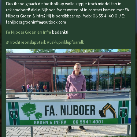
Dus ik soe graach de fuotbolklup wolle stypje troch middel fan in
reklamebord! Aldus Nijboer.
Meer weten of in contact komen met FA.
Nijboer Groen & Infra? Hij is bereikbaar op: Mob: 06 55 41 40 01 / E:
fanijboergroeninfra@outlook.com
Fa Nijboer Groen en Infra
bedankt!
#TrochFreonskipSterk
#úsklupinklupfoarelk