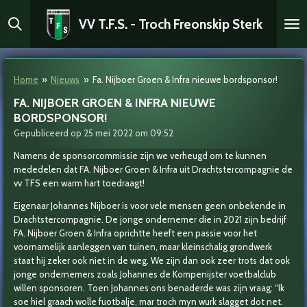
Ga
VV T.F.S. - Troch Freonskip Sterk
direct
naar
de
hoofdinhoud
Home
»
Nieuws
»
Fa. Nijboer Groen & Infra nieuwe bordsponsor!
FA. NIJBOER GROEN & INFRA NIEUWE
BORDSPONSOR!
Gepubliceerd op 25 mei 2022 om 09:52
Namens de sponsorcommissie zijn we verheugd om te kunnen
mededelen dat FA. Nijboer Groen & Infra uit Drachtstercompagnie de
vv TFS een warm hart toedraagt!
Eigenaar Johannes Nijboer is voor vele mensen geen onbekende in
Drachtstercompagnie. De jonge ondernemer die in 2021 zijn bedrijf
FA. Nijboer Groen & Infra oprichtte heeft een passie voor het
voornamelijk aanleggen van tuinen, maar kleinschalig grondwerk
staat hij zeker ook niet in de weg. We zijn dan ook zeer trots dat ook
jonge ondernemers zoals Johannes de Kompenijster voetbalclub
willen sponsoren. Toen Johannes ons benaderde was zijn vraag: “Ik
soe hiel graach wolle fuotbalje, mar troch myn wurk slagget dot net.