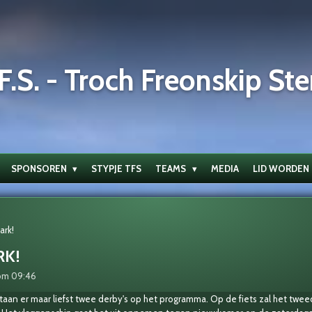
F.S. - Troch Freonskip Ste
SPONSOREN
STYPJE TFS
TEAMS
MEDIA
LID WORDEN
ark!
RK!
om 09:46
n er maar liefst twee derby's op het programma. Op de fiets zal het twe