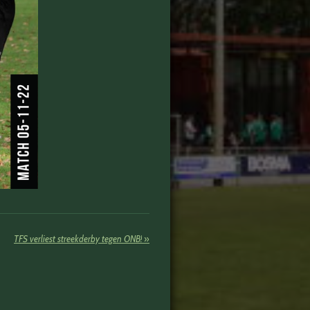
TFS verliest streekderby tegen ONB!
»