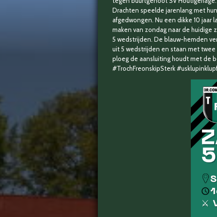
tegen buurtgenoot SV Houtigehage. 
Drachten speelde jarenlang met hun p
afgedwongen. Nu een dikke 10 jaar l
maken van zondag naar de huidige za
5 wedstrijden. De blauw-hemden ve
uit 5 wedstrijden en staan met twe
ploeg de aansluiting houdt met de 
#TrochFreonskipSterk #usklupinklup