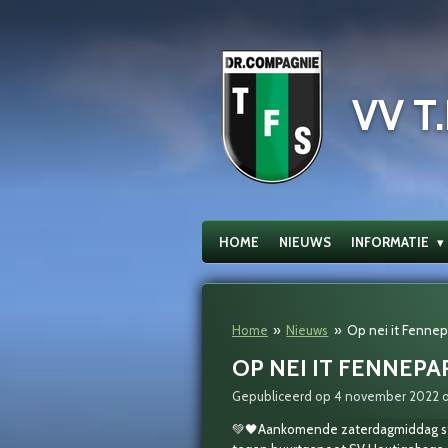
Ga
direct
naar
de
VV T.
hoofdinhoud
HOME
NIEUWS
INFORMATIE
Home
»
Nieuws
»
Op nei it Fennep
OP NEI IT FENNEPA
Gepubliceerd op 4 november 2022 
💚🖤Aankomende zaterdagmiddag staa