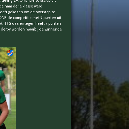
eling V.V. ONB. De volksclub uit
ie naar de 1e klasse werd
 heeft gekozen om de overstap te
 ONB de competitie met 9 punten uit
k. TFS daarentegen heeft 7 punten
 derby worden, waarbij de winnende