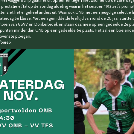
Het vlaggenschip gaat het uit opnemen tegen nieuwkomer op de zaterdagafd
restatie elftal op de zondag afdeling waar in het seizoen 11/12 zelfs promot
ater ziet het er geheel anders uit. Waar ook ONB met een jeugdige selectie
terdag 5e klasse. Met een gemiddelde leeftijd van rond de 20 jaar startte
rloren van GSVV en Donkerbroek en staan daarmee op een gedeelde 2e ple
e punten minder dan ONB op een gedeelde 6e plaats. Het zal een boeiende
bovenste ploegen.
foarelk