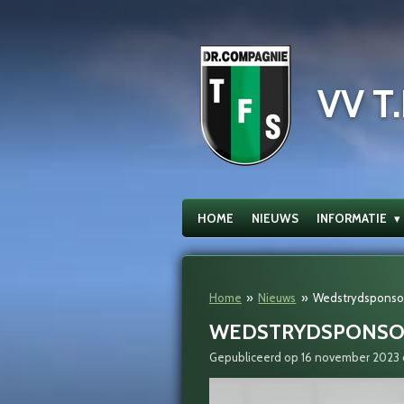
Ga
direct
naar
de
VV T.
hoofdinhoud
HOME
NIEUWS
INFORMATIE
Home
»
Nieuws
»
Wedstrydsponsor
WEDSTRYDSPONSOR
Gepubliceerd op 16 november 2023 