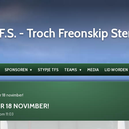
F.S. - Troch Freonskip Ste
SPONSOREN
STYPJE TFS
TEAMS
MEDIA
LID WORDEN
 18 novimber!
 18 NOVIMBER!
om 11:03