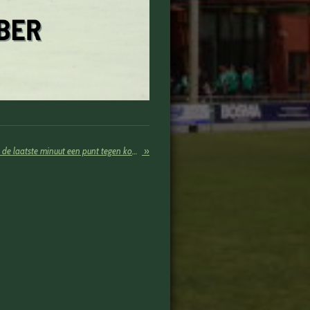
TFS pakt in de stromende regen in de laatste minuut een punt tegen koploper SV ASC'75!
»