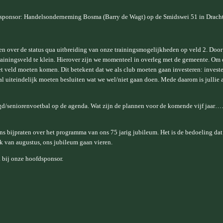
dsponsor: Handelsonderneming Bosma (Barry de Wagt) op de Smidswei 51 in Drach
en over de status qua uitbreiding van onze trainingsmogelijkheden op veld 2. Door 
trainingsveld te klein. Hierover zijn we momenteel in overleg met de gemeente. Om
 het veld moeten komen. Dit betekent dat we als club moeten gaan investeren: invest
zal uiteindelijk moeten besluiten wat we wel/niet gaan doen. Mede daarom is jullie
eugd/seniorenvoetbal op de agenda. Wat zijn de plannen voor de komende vijf jaar
ns bijpraten over het programma van ons 75 jarig jubileum. Het is de bedoeling dat
k van augustus, ons jubileum gaan vieren.
 bij onze hoofdsponsor.