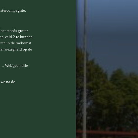
tstercompagnie.
het steeds groter
 op veld 2 te kunnen
eren in de toekomst
 aanwezigheid op de
……. Wel/geen drie
 we na de