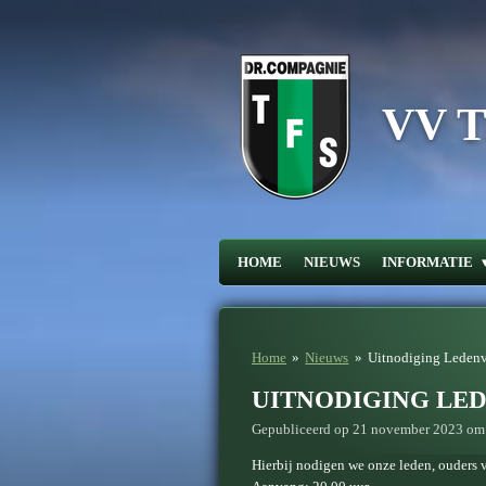
Ga
direct
naar
de
hoofdinhoud
VV T.
HOME
NIEUWS
INFORMATIE
Home
»
Nieuws
»
Uitnodiging Leden
UITNODIGING LE
Gepubliceerd op 21 november 2023 om
Hierbij nodigen we onze leden, ouders