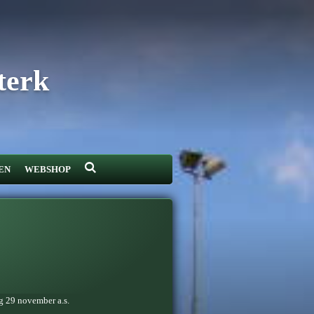
terk
EN
WEBSHOP
g 29 november a.s.