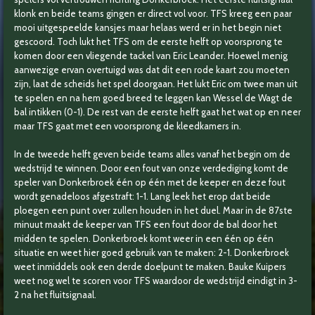
klonk en beide teams gingen er direct vol voor. TFS kreeg een paar
mooi uitgespeelde kansjes maar helaas werd er in het begin niet
gescoord. Toch lukt het TFS om de eerste helft op voorsprong te
komen door een vliegende tackel van Eric Leander. Hoewel menig
aanwezige ervan overtuigd was dat dit een rode kaart zou moeten
zijn, laat de scheids het spel doorgaan. Het lukt Eric om twee man uit
te spelen en na hem goed breed te leggen kan Wessel de Wagt de
bal intikken (0-1). De rest van de eerste helft gaat het wat op en neer
maar TFS gaat met een voorsprong de kleedkamers in.
In de tweede helft geven beide teams alles vanaf het begin om de
wedstrijd te winnen. Door een fout van onze verdediging komt de
speler van Donkerbroek één op één met de keeper en deze fout
wordt genadeloos afgestraft: 1-1. Lang leek het erop dat beide
ploegen een punt over zullen houden in het duel. Maar in de 87ste
minuut maakt de keeper van TFS een fout door de bal door het
midden te spelen. Donkerbroek komt weer in een één op één
situatie en weet hier goed gebruik van te maken: 2-1. Donkerbroek
weet inmiddels ook een derde doelpunt te maken. Bauke Kuipers
weet nog wel te scoren voor TFS waardoor de wedstrijd eindigt in 3-
2 na het fluitsignaal.