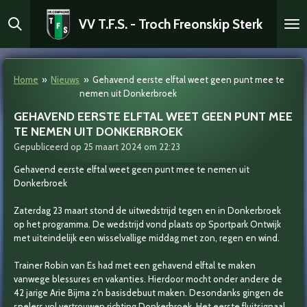
Ga
VV T.F.S. - Troch Freonskip Sterk
direct
naar
de
hoofdinhoud
Home
»
Nieuws
»
Gehavend eerste elftal weet geen punt mee te
nemen uit Donkerbroek
GEHAVEND EERSTE ELFTAL WEET GEEN PUNT MEE
TE NEMEN UIT DONKERBROEK
Gepubliceerd op 25 maart 2024 om 22:23
Gehavend eerste elftal weet geen punt mee te nemen uit
Donkerbroek
Zaterdag 23 maart stond de uitwedstrijd tegen en in Donkerbroek
op het programma. De wedstrijd vond plaats op Sportpark Ontwijk
met uiteindelijk een wisselvallige middag met zon, regen en wind.
Trainer Robin van Es had met een gehavend elftal te maken
vanwege blessures en vakanties. Hierdoor mocht onder andere de
42 jarige Arie Bijma z'n basisdebuut maken. Desondanks gingen de
spelers vol vertrouwen richting Donkerbroek. Het eerste fluitsignaal