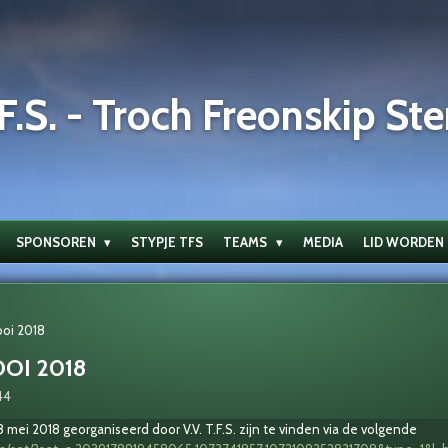
F.S. - Troch Freonskip Ste
SPONSOREN
STYPJE TFS
TEAMS
MEDIA
LID WORDEN
ooi 2018
OI 2018
44
8 mei 2018 georganiseerd door V.V. T.F.S. zijn te vinden via de volgende