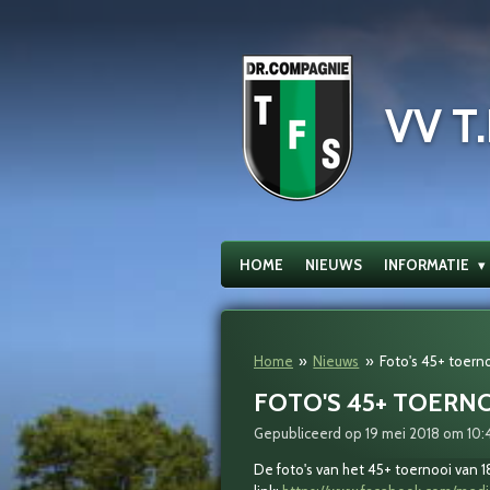
Ga
direct
naar
de
VV T.
hoofdinhoud
HOME
NIEUWS
INFORMATIE
Home
»
Nieuws
»
Foto's 45+ toern
FOTO'S 45+ TOERNO
Gepubliceerd op 19 mei 2018 om 10:
De foto's van het 45+ toernooi van 1