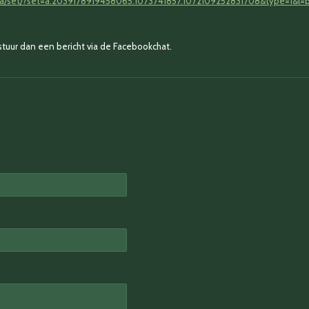
ia/set/?set=a.2039178919458065.1073741857.1072109252831708&type=1&l=
, stuur dan een bericht via de Facebookchat.