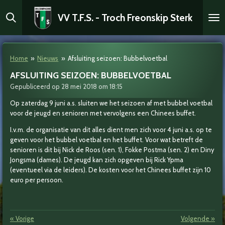
Ga
VV T.F.S. - Troch Freonskip Sterk
direct
naar
de
hoofdinhoud
Home
»
Nieuws
»
Afsluiting seizoen: Bubbelvoetbal
AFSLUITING SEIZOEN: BUBBELVOETBAL
Gepubliceerd op 28 mei 2018 om 18:15
Op zaterdag 9 juni a.s. sluiten we het seizoen af met bubbel voetbal
voor de jeugd en senioren met vervolgens een Chinees buffet.
I.v.m. de organisatie van dit alles dient men zich voor 4 juni a.s. op te
geven voor het bubbel voetbal en het buffet.
Voor wat betreft de
senioren is dit bij Nick de Roos (sen. 1), Fokke Postma (sen. 2) en Diny
Jongsma (dames). De jeugd kan zich opgeven bij Rick Ypma
(eventueel via de leiders). De kosten voor het Chinees buffet zijn 10
euro per persoon.
«
Vorige
Volgende
»