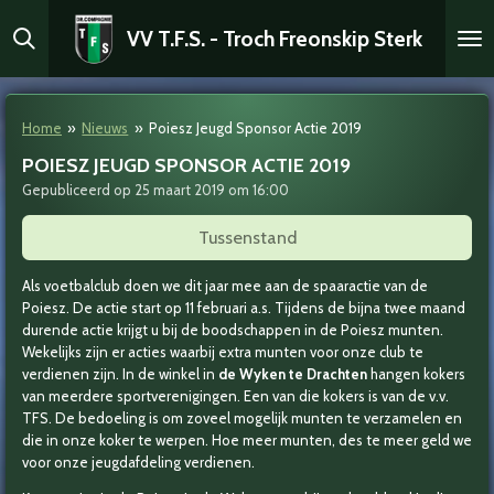
Ga
VV T.F.S. - Troch Freonskip Sterk
direct
naar
de
hoofdinhoud
Home
»
Nieuws
»
Poiesz Jeugd Sponsor Actie 2019
POIESZ JEUGD SPONSOR ACTIE 2019
Gepubliceerd op 25 maart 2019 om 16:00
Tussenstand
Als voetbalclub doen we dit jaar mee aan de spaaractie van de
Poiesz. De actie start op 11 februari a.s. Tijdens de bijna twee maand
durende actie krijgt u bij de boodschappen in de Poiesz munten.
Wekelijks zijn er acties waarbij extra munten voor onze club te
verdienen zijn. In de winkel in
de Wyken te Drachten
hangen kokers
van meerdere sportverenigingen. Een van die kokers is van de v.v.
TFS. De bedoeling is om zoveel mogelijk munten te verzamelen en
die in onze koker te werpen. Hoe meer munten, des te meer geld we
voor onze jeugdafdeling verdienen.