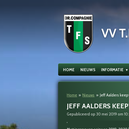
Ga
direct
naar
de
VV T.
hoofdinhoud
HOME
NIEUWS
INFORMATIE
Home
»
Nieuws
»
Jeff Aalders kee
JEFF AALDERS KEE
Gepubliceerd op 30 mei 2019 om 10
'