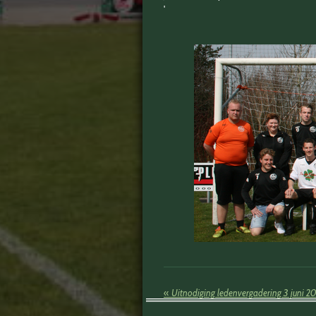
'
«
Uitnodiging ledenvergadering 3 juni 2