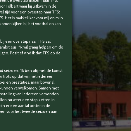
eelt de overstap maken naar TFS.
or Tolbert waar hij uitkwam in de
l tijd voor een overstap naar TFS:
. Het is makkelijker voor mij en mijn
komen kijken bij het voetbal en kan
bij een overstap naar TFS zal
mbitieus: “Ik wil graag helpen om de
jgen. Positief vind ik dat TFS op de
d seizoen: “Ik ben blij met de komst
r trots op dat wij met iedereen
ei en prestaties, maar bovenal
rs kunnen verwelkomen. Samen met
 instelling van iedereen verbonden
illen nu weer een stap zetten in
ijn er een aantal achter in de
zoen voor het tweede seizoen aan