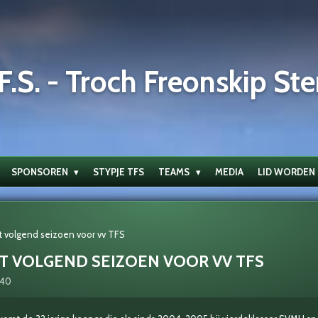
F.S. - Troch Freonskip Ste
SPONSOREN
STYPJE TFS
TEAMS
MEDIA
LID WORDEN
pt volgend seizoen voor vv TFS
PT VOLGEND SEIZOEN VOOR VV TFS
:40