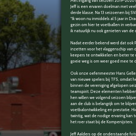
Met ingang van seizoen 2019-2020 k
Jeff is een ervaren doelman met veel
derde klasse. Na 13 seizoenen bij S
“Ik woon nu inmiddels al 5 jaar in D
gezin om hier te voetballen in verb
ik natuurlijk nu ook genieten van de 
Nadat eerder bekend werd dat ook Ro
inzetten voor het vlaggenschip van 
keepers te ontwikkelen en beter te w
goeie weg is om weer goed mee te do
Ook onze oefenmeester
Hans Gelle
van nieuwe spelers bij TFS, omdat h
binnen de vereniging afgelopen sei
teamspirit. Deze elementen hebben
hen willen we volgend seizoen blijve
aan de club is belangrijk om te blij
voetbalontwikkeling en prestatie. Hi
twintig, wat de nodige ervaring ka
het roer staat bij de Kompenijsters.
Jeff Aalders op de onderstaande foto