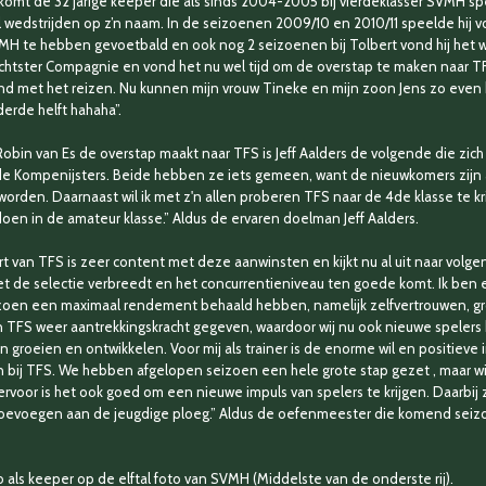
omt de 32 jarige keeper die als sinds 2004-2005 bij vierdeklasser SVMH sp
 wedstrijden op z’n naam. In de seizoenen 2009/10 en 2010/11 speelde hij vo
VMH te hebben gevoetbald en ook nog 2 seizoenen bij Tolbert vond hij het we
rachtster Compagnie en vond het nu wel tijd om de overstap te maken naar TFS
and met het reizen. Nu kunnen mijn vrouw Tineke en mijn zoon Jens zo even 
derde helft hahaha”.
bin van Es de overstap maakt naar TFS is Jeff Aalders de volgende die zich 
de Kompenijsters. Beide hebben ze iets gemeen, want de nieuwkomers zijn a
orden. Daarnaast wil ik met z'n allen proberen TFS naar de 4de klasse te kri
en in de amateur klasse.” Aldus de ervaren doelman Jeff Aalders.
rt
van TFS is zeer content met deze aanwinsten en kijkt nu al uit naar volgen
et de selectie verbreedt en het concurrentieniveau ten goede komt. Ik ben e
zoen een maximaal rendement behaald hebben, namelijk zelfvertrouwen, gro
 TFS weer aantrekkingskracht gegeven, waardoor wij nu ook nieuwe spele
n groeien en ontwikkelen. Voor mij als trainer is de enorme wil en positieve
ven bij TFS. We hebben afgelopen seizoen een hele grote stap gezet , maar w
ervoor is het ook goed om een nieuwe impuls van spelers te krijgen. Daarbij z
n toevoegen aan de jeugdige ploeg.” Aldus de oefenmeester die komend sei
 als keeper op de elftal foto van SVMH (Middelste van de onderste rij).