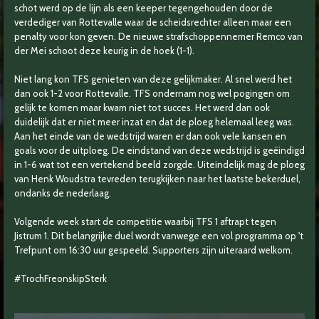
schot werd op de lijn als een keeper tegengehouden door de
verdediger van Rottevalle waar de scheidsrechter alleen maar een
penalty voor kon geven. De nieuwe strafschoppennemer Remco van
der Mei schoot deze keurig in de hoek (1-1).
Niet lang kon TFS genieten van deze gelijkmaker. Al snel werd het
dan ook 1-2 voor Rottevalle. TFS ondernam nog wel pogingen om
gelijk te komen maar kwam niet tot succes. Het werd dan ook
duidelijk dat er niet meer inzat en dat de ploeg helemaal leeg was.
Aan het einde van de wedstrijd waren er dan ook vele kansen en
goals voor de uitploeg. De eindstand van deze wedstrijd is geëindigd
in 1-6 wat tot een vertekend beeld zorgde. Uiteindelijk mag de ploeg
van Henk Woudstra tevreden terugkijken naar het laatste bekerduel,
ondanks de nederlaag.
Volgende week start de competitie waarbij TFS 1 aftrapt tegen
Jistrum 1. Dit belangrijke duel wordt vanwege een vol programma op 't
Trefpunt om 16:30 uur gespeeld. Supporters zijn uiteraard welkom.
#TrochFreonskipSterk