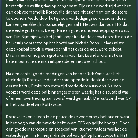
heeft zijn opstelling daarop aangepast. Tijdens de wedstrijd was het
dan ook voornamelijk Rottevalle dat het initiatief nam om de score
te openen. Mede door het goede verdedigingswerk werden deze
kansen gemakkelijk onschadelijk gemaakt. Het was dan ook TFS dat
de eerste grote kans kreeg. Na een goede onderschepping en pass
van Tim Nijmeijer was het Jorrit Loopstra dat de aanval opzette en de
bal keurig voorzette op het hoofd van Nick de Roos. Helaas miste
deze kopbal precisie waardoor hij net over de goal werd gekopt.
Daarna was er nog een grote kans voor Eric Leander die met een
hele mooi actie de man uitspeelde en net over schoot.
Na een aantal goede reddingen van keeper Rick Ypma was het
uiteindelijk Rottevalle dat de score opende in de slotfase van de
eerste helft (10 minuten extra tijd mede door vuurwerk). Na een
voorzet werd deze bal binnengeschoten waarbij het discutabel was
of er een overtreding aan vooraf werd gemaakt. De ruststand was 0-1
in het voordeel van Rottevalle.
Rottevalle kon alleen in de pauze deze voorsprong behouden want
in het begin van de tweede helft kwam TFS op gelijke hoogte. Door
een goede interceptie en steekbal van Rudmer Mulder was het de
watervlugge Tim Nijmeijer die de bal voorgaf op Jorrit Loopstra. Het