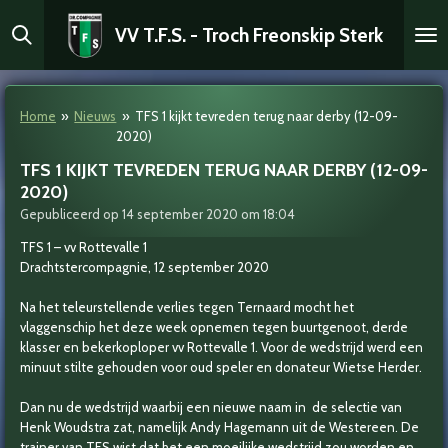
Ga
VV T.F.S. - Troch Freonskip Sterk
direct
naar
de
hoofdinhoud
Home
»
Nieuws
»
TFS 1 kijkt tevreden terug naar derby (12-09-
2020)
TFS 1 KIJKT TEVREDEN TERUG NAAR DERBY (12-09-
2020)
Gepubliceerd op 14 september 2020 om 18:04
TFS 1 – vv Rottevalle 1
Drachtstercompagnie, 12 september 2020
Na het teleurstellende verlies tegen Ternaard mocht het
vlaggenschip het deze week opnemen tegen buurtgenoot, derde
klasser en bekerkoploper vv Rottevalle 1. Voor de wedstrijd werd een
minuut stilte gehouden voor oud speler en donateur Wietse Herder.
Dan nu de wedstrijd waarbij een nieuwe naam in de selectie van
Henk Woudstra zat, namelijk Andy Hagemann uit de Westereen. De
trainer van TFS wist dat het een moeilijke wedstrijd zou worden en