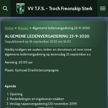
Ga
VV T.F.S. - Troch Freonskip Sterk
direct
naar
de
hoofdinhoud
Home
»
Nieuws
»
Algemene ledenvergadering 23-9-2020
ALGEMENE LEDENVERGADERING 23-9-2020
Gepubliceerd op 16 september 2020 om 16:03
Hierbij nodigen we ouders, leden en donateurs uit voor onze
algemene ledenvergadering op woensdag 23 september a.s.
Aanvang: 20:00 uur
Plaats: Gymzaal Drachtstercompagnie
Agenda
Opening
Mededelingen en ingekomen stukken
Verslag najaarsvergadering (20 november 2019)