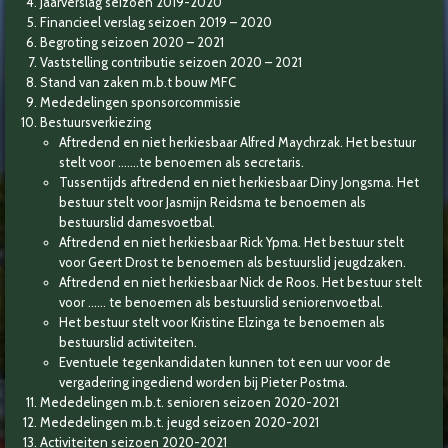
Jaarverslag seizoen 2019-2020
Financieel verslag seizoen 2019 – 2020
Begroting seizoen 2020 – 2021
Vaststelling contributie seizoen 2020 – 2021
Stand van zaken m.b.t bouw MFC
Mededelingen sponsorcommissie
Bestuursverkiezing
Aftredend en niet herkiesbaar Alfred Maychrzak. Het bestuur
stelt voor …….te benoemen als secretaris.
Tussentijds aftredend en niet herkiesbaar Diny Jongsma. Het
bestuur stelt voor Jasmijn Reidsma te benoemen als
bestuurslid damesvoetbal.
Aftredend en niet herkiesbaar Rick Ypma. Het bestuur stelt
voor Geert Drost te benoemen als bestuurslid jeugdzaken.
Aftredend en niet herkiesbaar Nick de Roos. Het bestuur stelt
voor …… te benoemen als bestuurslid seniorenvoetbal.
Het bestuur stelt voor Kristine Elzinga te benoemen als
bestuurslid activiteiten.
Eventuele tegenkandidaten kunnen tot een uur voor de
vergadering ingediend worden bij Pieter Postma.
Mededelingen m.b.t. senioren seizoen 2020-2021
Mededelingen m.b.t. jeugd seizoen 2020-2021
Activiteiten seizoen 2020-2021